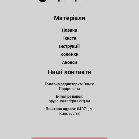
Матеріали
Новини
Тексти
Інструкції
Колонки
Анонси
Наші контакти
Головна редакторка:
Ольга
Падірякова
E-mail редакції:
op@humanrights.org.ua
Поштова
адреса:
04071, м.
Київ, а/с 33