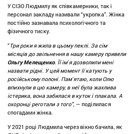
У СІЗО Людмилу як співкамерники, так і
персонал закладу називали “укропка”. Жінка
постійно зазнавала психологічного та
фізичного тиску.
“
Три роки я жила в цьому пеклі. За сім
місяців до звільнення в нашу камеру привели
Ольгу Мелещенко
. Її імʼя дозволили мені
назвати рідні. У цей момент її катують у
російському полоні. Памʼятаю, коли Олю
впихнули в цю камеру, в неї була жахлива
істерика, вона забилася в куток і плакала. А
охоронці реготали з того”
, — поділилася
спогадами жінка.
У 2021 році Людмила через вікно бачила, як