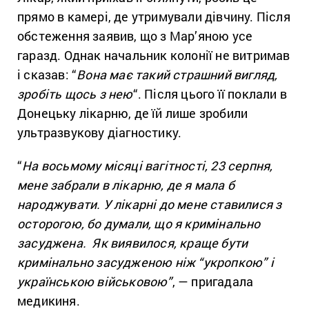
прямо в камері, де утримували дівчину. Після
обстеження заявив, що з Мар’яною усе
гаразд. Однак начальник колонії не витримав
і сказав: “
Вона має такий страшний вигляд,
зробіть щось з нею
“. Після цього її поклали в
Донецьку лікарню, де їй лише зробили
ультразвукову діагностику.
“
На восьмому місяці вагітності, 23 серпня,
мене забрали в лікарню, де я мала б
народжувати. У лікарні до мене ставилися з
осторогою, бо думали, що я кримінально
засуджена. Як виявилося, краще бути
кримінально засудженою ніж “укропкою” і
українською військовою”
, — пригадала
медикиня.