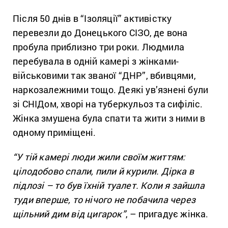
Після 50 днів в “Ізоляції” активістку
перевезли до Донецького СІЗО, де вона
пробула приблизно три роки. Людмила
перебувала в одній камері з жінками-
військовими так званої “ДНР”, вбивцями,
наркозалежними тощо. Деякі ув’язнені були
зі СНІДом, хворі на туберкульоз та сифіліс.
Жінка змушена була спати та жити з ними в
одному приміщені.
“У тій камері люди жили своїм життям:
цілодобово спали, пили й курили. Дірка в
підлозі – то був їхній туалет. Коли я зайшла
туди вперше, то нічого не побачила через
щільний дим від цигарок”
, – пригадує жінка.