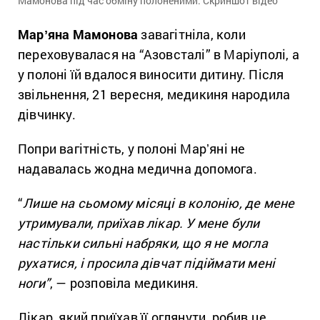
Мамонова під час обміну полоненими. Скриншот відео
Марʼяна Мамонова
завагітніла, коли
переховувалася на “Азовсталі” в Маріуполі, а
у полоні їй вдалося виносити дитину. Після
звільнення, 21 вересня, медикиня народила
дівчинку.
Попри вагітність, у полоні Марʼяні не
надавалась жодна медична допомога.
“
Лише на сьомому місяці
в колонію, де мене
утримували, приїхав лікар. У мене були
настільки сильні набряки, що я не могла
рухатися, і просила дівчат підіймати мені
ноги”
, — розповіла медикиня.
Лікар, який приїхав її оглянути, робив це