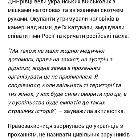
ДНРрівці вели українських військових з
мішками на головах та звʼязаними скотчем
руками. Окупанти утримували чоловіків в
камері над ними, де їх катували, змушували
співати гімн Росії та кричати російські гасла.
“Ми також не мали жодної медичної
допомоги, права на захист, на зустріч з
рідними, жодна заява з проханням
організувати це не приймалася. Я
сподіваюся, коли звільнять ті території та
тих жінок, у них буде сила говорити про це, а
у суспільства буде емпатія до таких
страшних історій”
, — зауважила активістка.
Правозахисниця звернулась до українців з
проханням, не називати цивільних заручників