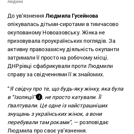
людини
До ув’язнення
Людмила Гусейнова
опікувалась дітьми-сиротами в тимчасово
окупованому Новоазовську. Жінка не
приховувала проукраїнських поглядів. За
активну правозахисну діяльність окупанти
затримали її просто на робочому місці.
ДНРрівці сфабрикували проти Людмили
справу за свідченнями її ж знайомих.
“
Я свідчу про те, що будь-яку жінку, яка була
в “Ізоляції”
, не просто катували. Її
і
ґвалтували. Це одне із найстрашніших
знущань з українських жінок, а вони
перебували там роками”
, — розповідає
Людмила про своє ув’язнення.