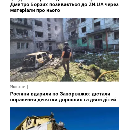
Дмитро Борзих позивається до ZN.UA через
матеріали про нього
Новини
Росіяни вдарили по Запоріжжю: дістали
поранення десятки дорослих та двоє дітей