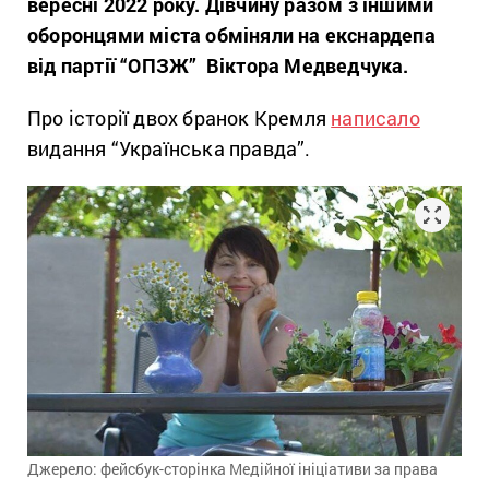
вересні 2022 року.
Дівчину разом з іншими
оборон
цями міста
обміняли на екснардепа
від партії “ОПЗЖ” Віктора Медведчука
.
Про історії двох бранок Кремля
написало
видання “Українська правда”.
Джерело: фейсбук-сторінка Медійної ініціативи за права