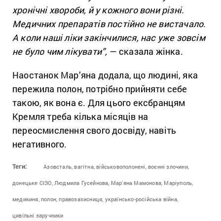
хронічні хвороби, й у кожного вони різні.
Медичних препаратів постійно не вистачало.
А коли наші ліки закінчилися, нас уже зовсім
не було чим лікувати”,
— сказала жінка.
Наостанок Мар’яна додала, що людині, яка
пережила полон, потрібно прийняти себе
такою, як вона є. Для цього ексбранцям
Кремля треба кілька місяців на
переосмислення свого досвіду, навіть
негативного.
Теги:
Азовсталь,
вагітна,
військовополонені,
воєнні злочини,
донецьке СІЗО,
Людмила Гусейнова,
Марʼяна Мамонова,
Маріуполь,
медикиня,
полон,
правозахисниця,
українсько-російська війна,
цивільні заручники