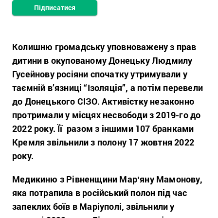
Підписатися
Колишню громадськ
у уповноважен
у з прав
дитини в окупованому Донецьку Людмилу
Гусейнову росіяни спочатку утримували у
таємній в’язниці “Ізоляція”, а потім перевели
до Донецького СІЗО. Активістку незаконно
протримали у місцях несвободи з 2019-го до
2022 року. Її разом з іншими 107 бранками
Кремля звільнили з полону 17 жовтня 2022
року.
Медикиню з Рівненщини Марʼяну Мамонову,
яка потрапила в російський полон під час
запеклих боїв в Маріуполі, звільнили у