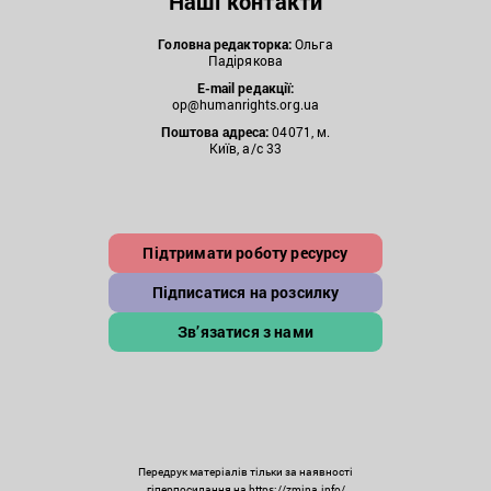
Наші контакти
Головна редакторка:
Ольга
Падірякова
E-mail редакції:
op@humanrights.org.ua
Поштова
адреса:
04071, м.
Київ, а/с 33
Підтримати роботу ресурсу
Підписатися на розсилку
Зв’язатися з нами
Передрук матеріалів тільки за наявності
гіперпосилання на https://zmina.info/