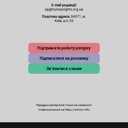
E-mail редакції:
op@humanrights.org.ua
Поштова
адреса:
04071, м.
Київ, а/с 33
Підтримати роботу ресурсу
Підписатися на розсилку
Зв’язатися з нами
Передрук матеріалів тільки за наявності
гіперпосилання на https://zmina.info/