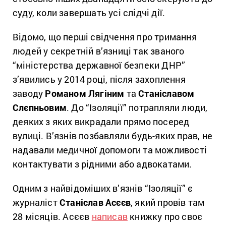
суду, коли завершать усі слідчі дії.
Відомо, що перші свідчення про тримання
людей у секретній в’язниці так званого
“міністерства державної безпеки ДНР”
з’явились у 2014 році, після захоплення
заводу
Романом Лягіним
та
Станіславом
Слєпньовим
. До “Ізоляції” потрапляли люди,
деяких з яких викрадали прямо посеред
вулиці. В’язнів позбавляли будь-яких прав, не
надавали медичної допомоги та можливості
контактувати з рідними або адвокатами.
Одним з найвідоміших в’язнів “Ізоляції” є
журналіст
Станіслав Асєєв
, який провів там
28 місяців. Асєєв
написав
книжку про своє