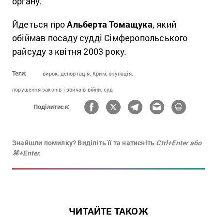
органу.
Йдеться про
Альберта Томащука
, який
обіймав посаду судді Сімферопольського
райсуду з квітня 2003 року.
Теги:
вирок,
депортація,
Крим,
окупація,
порушення законів і звичаїв війни,
суд
Поділитися:
Знайшли помилку? Виділіть її та натисніть
Ctrl+Enter або
⌘+Enter.
ЧИТАЙТЕ ТАКОЖ