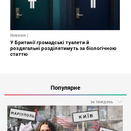
Новини
У Британії громадські туалети й
роздягальні розділятимуть за біологічною
статтю
Популярне
за тиждень