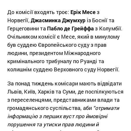
До комісії входять троє:
Ерік Месе
з
Норвегії,
Джасминка Джумхур
із Боснії та
Герцеговини та
Пабло де Грейффа
з Колумбії.
Очільником комісії є Месе, який в минулому
був суддею Європейського суду з прав
людини, президентом Міжнародного
кримінального трибуналу по Руанді та
колишнім суддею Верховного суду Норвегії.
За понад тиждень комісари мають відвідати
Львів, Київ, Харків та Суми, де поспілкуються
з переселенцями, представниками влади та
громадянського суспільства, аби
“отримати
інформацію з перших вуст про ймовірні
порушення та утиски прав людини й