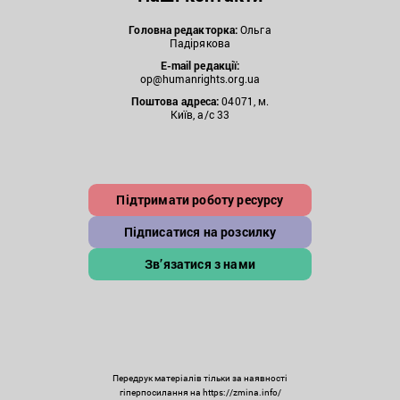
Головна редакторка:
Ольга
Падірякова
E-mail редакції:
op@humanrights.org.ua
Поштова
адреса:
04071, м.
Київ, а/с 33
Підтримати роботу ресурсу
Підписатися на розсилку
Зв’язатися з нами
Передрук матеріалів тільки за наявності
гіперпосилання на https://zmina.info/