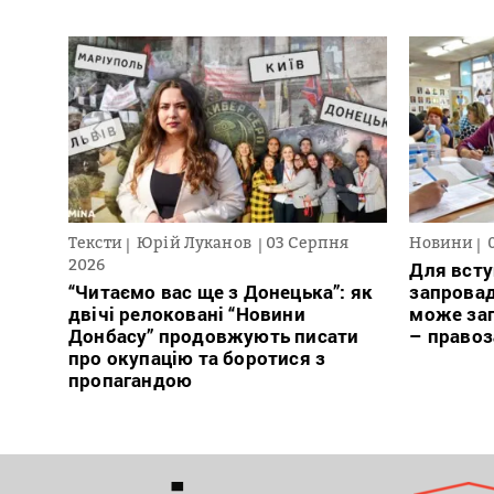
Тексти
Юрій Луканов
03 Серпня
Новини
2026
Для всту
“Читаємо вас ще з Донецька”: як
запровад
двічі релоковані “Новини
може заг
Донбасу” продовжують писати
– право
про окупацію та боротися з
пропагандою