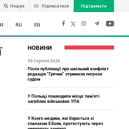
Пошук
Підписатися
Підтримати
ТИ
RU
EN
ї
НОВИНИ
06 Серпня 2026
Після публікації про шкільний конфлікт
редакція “Гречки” отримала погрози
судом
У Польщі пошкодили місце пам’яті
загиблих військових УПА
У Конго медики, які борються зі
спалахом Еболи, протестують через
невиплату зарплат