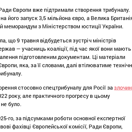
 Ради Європи вже підтримали створення трибуналу.
на його запуск 3,5 мільйона євро, а Велика Британі
ий меморандум з Міністерством юстиції України.
а, що 9 травня відбудеться зустріч міністрів
ржав — учасниць коаліції, під час якої вони мають
валення підготовленим документам. Ці матеріали
вропи, яка, за її словами, далі втілюватиме технічн
рибуналу.
орення стосовно спецтрибуналу для Росії за
злочин
22 року, але практичного прогресу в цьому
 не було.
25-го, за підсумками роботи основної експертної
авові фахівці Європейської комісії, Ради Європи,