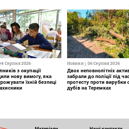
04 Серпня 2026
Новини
06 Серпня 2026
пників з окупації
Двох неповнолітніх актив
или нову вимогу, яка
забрали до поліції під ча
рожувати їхній безпеці
протесту проти вирубки 
захисники
дубів на Теремках
Матеріали
Наші контакти