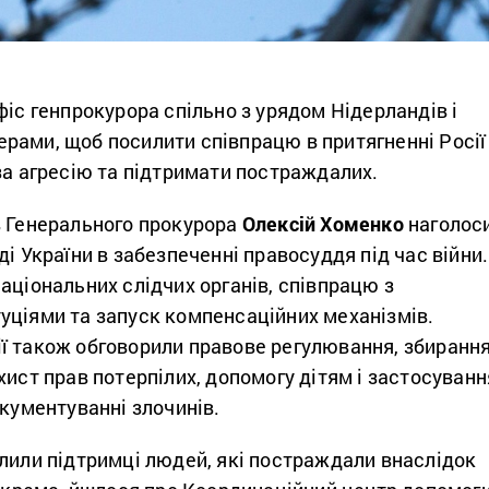
фіс генпрокурора спільно з урядом Нідерландів і
рами, щоб посилити співпрацю в притягненні Росії
за агресію та підтримати постраждалих.
в Генерального прокурора
Олексій Хоменко
наголос
ді України в забезпеченні правосуддя під час війни.
аціональних слідчих органів, співпрацю з
уціями та запуск компенсаційних механізмів.
ї також обговорили правове регулювання, збиранн
хист прав потерпілих, допомогу дітям і застосуванн
окументуванні злочинів.
лили підтримці людей, які постраждали внаслідок