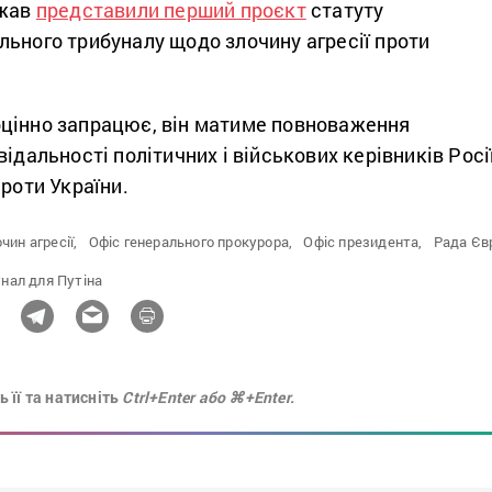
ржав
представили перший проєкт
статуту
льного трибуналу щодо злочину агресії проти
цінно запрацює, він матиме повноваження
ідальності політичних і військових керівників Росії
проти України.
чин агресії,
Офіс генерального прокурора,
Офіс президента,
Рада Єв
нал для Путіна
 її та натисніть
Ctrl+Enter або ⌘+Enter.