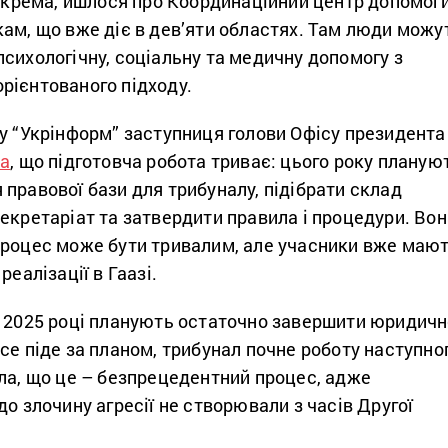
Зокрема, йшлося про Координаційний центр допомог
ам, що вже діє в дев’яти областях. Там люди можу
сихологічну, соціальну та медичну допомогу з
рієнтованого підходу.
у “Укрінформ” заступниця голови Офісу президента
ла
, що підготовча робота триває: цього року планую
правової бази для трибуналу, підібрати склад
екретаріат та затвердити правила і процедури. Вон
процес може бути тривалим, але учасники вже маю
реалізації в Гаазі.
у 2025 році планують остаточно завершити юридич
се піде за планом, трибунал почне роботу наступно
ла, що це – безпрецедентний процес, адже
до злочину агресії не створювали з часів Другої