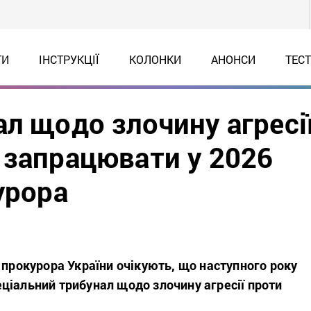
ТИ
ІНСТРУКЦІЇ
КОЛОНКИ
АНОНСИ
ТЕС
л щодо злочину агресі
 запрацювати у 2026
урора
 прокурора України очікують, що наступного року
ціальний трибунал щодо злочину агресії проти