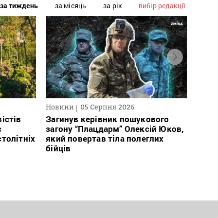
за тиждень
за місяць
за рік
вибір редакції
Новини
05 Серпня 2026
Нови
істів
Загинув керівник пошукового
Полі
с
загону “Плацдарм” Олексій Юков,
Вигів
столітніх
який повертав тіла полеглих
дван
бійців
росій