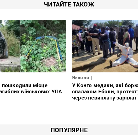
ЧИТАЙТЕ ТАКОЖ
Новини
і пошкодили місце
У Конго медики, які борю
загиблих військових УПА
спалахом Еболи, протес
через невиплату зарплат
ПОПУЛЯРНЕ