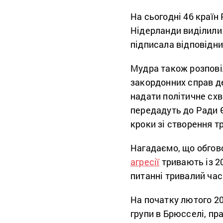
На сьогодні 46 країн
Нідерланди виділили 
підписала відповідн
Мудра також розповіл
закордонних справ де
надати політичне сх
передадуть до Ради Є
кроки зі створення т
Нагадаємо, що обгов
агресії
тривають із 20
питанні тривалий час
На початку лютого 20
групи в Брюсселі, пр