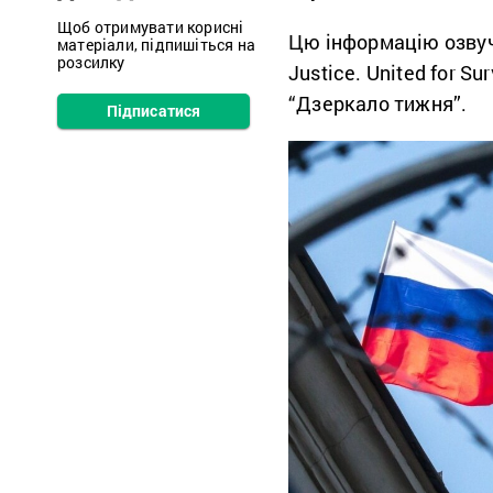
Щоб отримувати корисні
Цю інформацію озвучи
матеріали, підпишіться на
розсилку
Justice. United for Su
“Дзеркало тижня”.
Підписатися