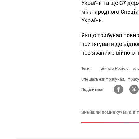
України та ще 37 де
міжнародного Спеціа
України.
Якщо трибунал повно
притягувати до відпов
повʼязаних з війною 
Теги:
війна з Росією,
зло
Спеціальний трибунал,
трибу
Поділитися:
Знайшли помилку? Виділіть