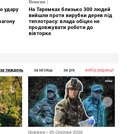
Новини
о удару
На Теремках близько 300 людей
вийшли проти вирубки дерев під
загону
теплотрасу: влада обіцяє не
продовжувати роботи до
вівторка
за тиждень
за місяць
за рік
вибір редакції
Новини
05 Серпня 2026
Текст