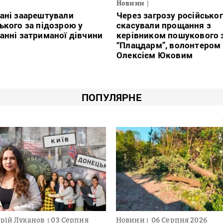
Новини
ані заарештували
Через загрозу російськог
ького за підозрою у
скасували прощання з
анні затриманої дівчини
керівником пошукового 
“Плацдарм”, волонтером
Олексієм Юковим
ПОПУЛЯРНЕ
рій Луканов
03 Серпня
Новини
06 Серпня 2026