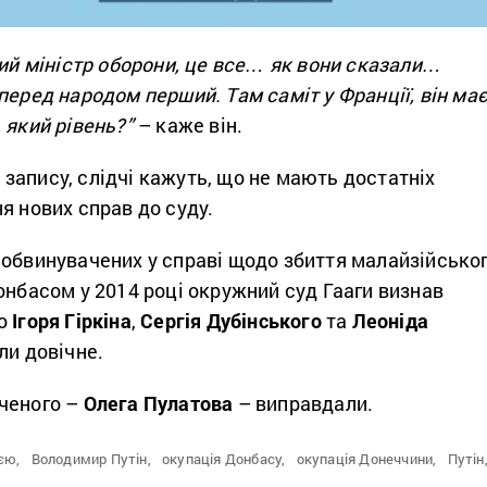
кий міністр оборони, це все… як вони сказали…
перед народом перший. Там саміт у Франції, він ма
 який рівень?”
– каже він.
запису, слідчі кажуть, що не мають достатніх
я нових справ до суду.
 обвинувачених у справі щодо збиття малайзійсько
онбасом у 2014 році окружний суд Гааги визнав
ро
Ігоря Гіркіна
,
Сергія Дубінського
та
Леоніда
али довічне.
ченого –
Олега Пулатова
– виправдали.
єю,
Володимир Путін,
окупація Донбасу,
окупація Донеччини,
Путін