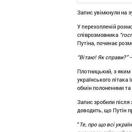
Запис увімкнули на з
У перехопленій розмо
співрозмовника
“гос
Путіна, починає розм
“Вітаю! Як справи?”
–
Плотницький, з яким 
українського літака 
обмін полоненими та
Запис зробили після з
доводить, що Путін 
“
Те, про що всі украї