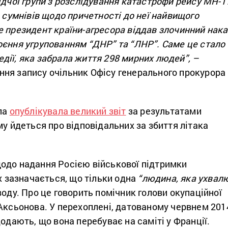
ідчої групи з розслідування катастрофи рейсу MH-1
є сумнівів щодо причетності до неї найвищого
е президент країни-агресора віддав злочинний нака
оєння угрупованням “ДНР” та “ЛНР”. Саме це стало
ії, яка забрала життя 298 мирних людей”, –
ня запису очільник Офісу генерального прокурора
упа
опублікувала великий звіт
за результатами
му йдеться про відповідальних за збиття літака
одо надання Росією військової підтримки
их зазначається, що тільки одна
“людина, яка ухвал
воду. Про це говорить помічник голови окупаційної
Аксьонова. У перехоплені, датованому червнем 201
одають, що вона перебуває на саміті у Франції.