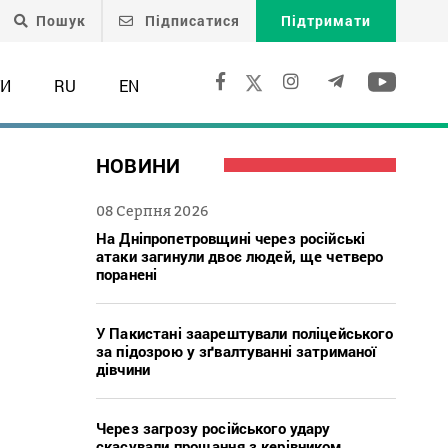
Пошук
Підписатися
Підтримати
ТИ
RU
EN
НОВИНИ
08 Серпня 2026
На Дніпропетровщині через російські
атаки загинули двоє людей, ще четверо
поранені
У Пакистані заарештували поліцейського
за підозрою у зґвалтуванні затриманої
дівчини
Через загрозу російського удару
скасували прощання з керівником