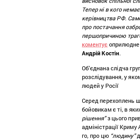
висновок спільної сл
Тепер ні в кого нема
керівництва РФ. Сам
про постачання озбр
першопричиною трагед
коментує
оприлюднен
Андрій Костін
.
Об’єднана слідча гр
розслідування, у яко
людей у Росії
Серед перехоплень щ
бойовикам є ті, в як
рішення”
з цього при
адміністрації Криму 
го, про цю
“людину”
д