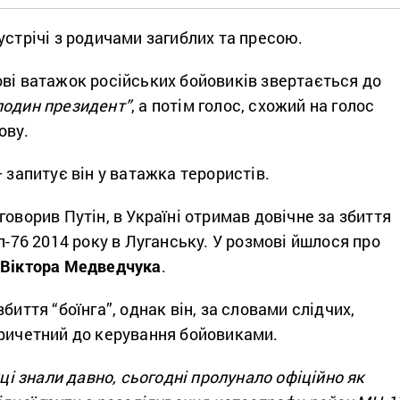
устрічі з родичами загиблих та пресою.
ві ватажок російських бойовиків звертається до
подин президент”
, а потім голос, схожий на голос
ову.
 запитує він у ватажка терористів.
говорив Путін, в Україні отримав довічне за збиття
Іл-76 2014 року в Луганську. У розмові йшлося про
Віктора Медведчука
.
биття “боїнга”, однак він, за словами слідчих,
причетний до керування бойовиками.
нці знали давно, сьогодні пролунало офіційно як