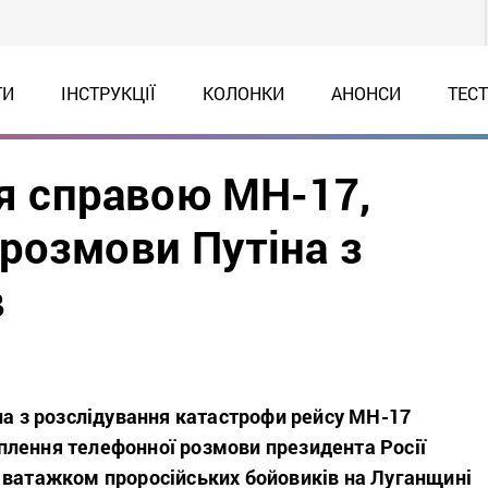
ТИ
ІНСТРУКЦІЇ
КОЛОНКИ
АНОНСИ
ТЕС
ся справою МН-17,
розмови Путіна з
в
па з розслідування катастрофи рейсу MH-17
лення телефонної розмови президента Росії
 ватажком проросійських бойовиків на Луганщині