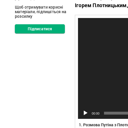
Ігорем Плотницьким, 
Щоб отримувати корисні
матеріали, підпишіться на
розсилку
Відеопрогравач
Підписатися
00:00
1.
Розмова Путіна з Пло