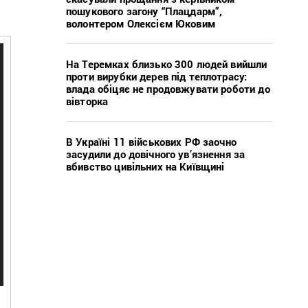
пошукового загону “Плацдарм”,
волонтером Олексієм Юковим
На Теремках близько 300 людей вийшли
проти вирубки дерев під теплотрасу:
влада обіцяє не продовжувати роботи до
вівторка
В Україні 11 військових РФ заочно
засудили до довічного ув’язнення за
вбивство цивільних на Київщині
1