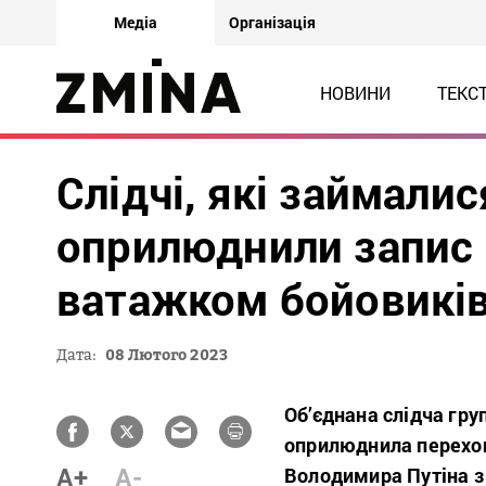
Медіа
Організація
НОВИНИ
ТЕКС
Слідчі, які займали
оприлюднили запис 
ватажком бойовикі
Дата:
08 Лютого 2023
Об’єднана слідча гру
оприлюднила перехоп
A+
A-
Володимира Путіна з