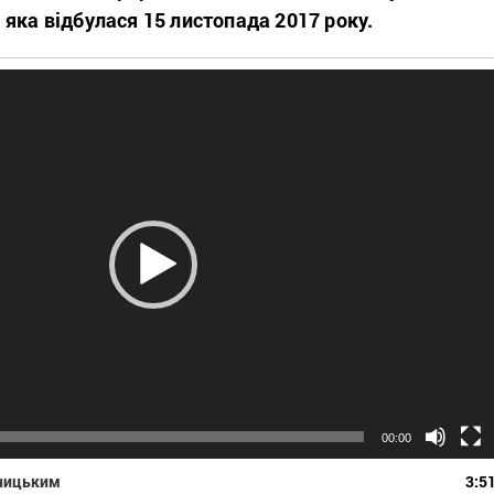
яка відбулася 15 листопада 2017 року.
00:00
тницьким
3:5