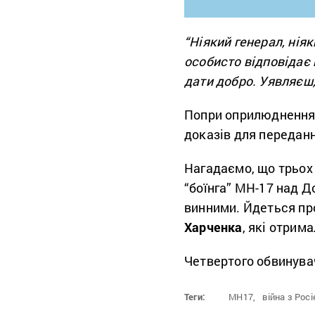
“Ніякий генерал, нія
особисто відповідає 
дати добро. Уявляєш,
Попри оприлюднення 
доказів для переданн
Нагадаємо, що трьох
“боїнга” MH-17 над Д
винними. Йдеться п
Харченка
, які отрим
Четвертого обвинува
Теги:
MH17,
війна з Росі