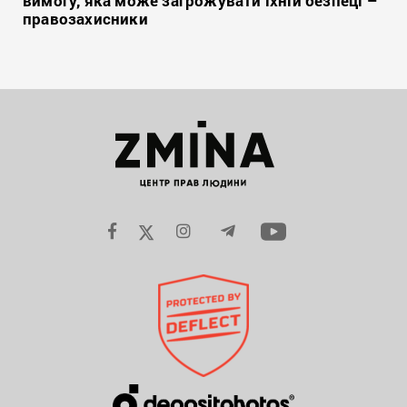
вимогу, яка може загрожувати їхній безпеці –
правозахисники