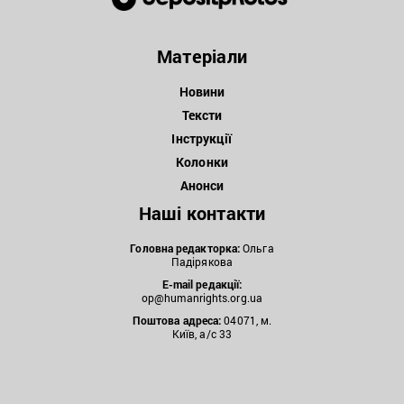
Матеріали
Новини
Тексти
Інструкції
Колонки
Анонси
Наші контакти
Головна редакторка:
Ольга
Падірякова
E-mail редакції:
op@humanrights.org.ua
Поштова
адреса:
04071, м.
Київ, а/с 33