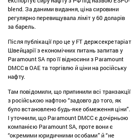
експортує сиру нафту з РФ під назвою ESPO-
blend. За даними видання, ціна сировини
регулярно перевищувала ліміт у 60 доларів
за барель.
Після публікації про це у FT держсекретаріат
Швейцарії з економічних питань запитав у
Paramount SA про її відносини з Paramount
DMCC в ОАЕ та торгівлю й ціни на російську
нафту.
Там повідомили, що припинили всі транзакції
з російською нафтою “задовго до того, як
було встановлено будь-яке обмеження ціни”.
І уточнили, що Paramount DMCC є дочірньою
компанією Paramount SA, проте вони є
“окремими юридичними особами” й “не