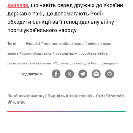
заявляв
, що навіть серед дружніх до України
держав є такі, що допомагають Росії
обходити санкції за її геноцидальну війну
проти українського народу.
Теги:
Financial Times,
антиросійські санкції,
війна в Україні,
війна з Росією,
обхід санкцій,
розслідування,
російська нафта,
російсько-українська війна,
РФ,
санкції,
санкції для Росії,
Швейцарія
Поділитися:
Знайшли помилку? Виділіть її та натисніть
Ctrl+Enter або
⌘+Enter.