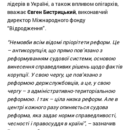
лідерів в Україні, а також впливом олігархів,
вважає
Євген Бистрицький
, виконавчий
директор Міжнародного фонду
“Відродження”.
“Немовби всім відомі пріорітети реформ. Це
– антикорупція, що прямо пов’язано з
реформуванням судової системи, основою
винесення справедливих рішень щодо фактів
корупції. У свою чергу, це пов’язано з
реформою держслужбовців, а це, у свою
чергу – з адміністративно-територіальною
реформою. І так – ціла низка реформ. Але в
центрі кожного разу опиняється судова
реформа, яка задає норми справедливості,
чесності і правосуддя в країні”
, – зазначив