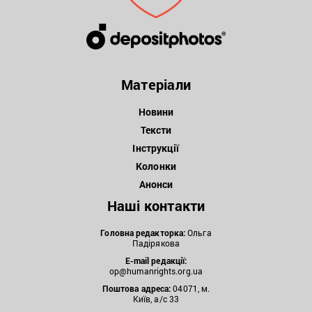
Матеріали
Новини
Тексти
Інструкції
Колонки
Анонси
Наші контакти
Головна редакторка:
Ольга
Падірякова
E-mail редакції:
op@humanrights.org.ua
Поштова
адреса:
04071, м.
Київ, а/с 33