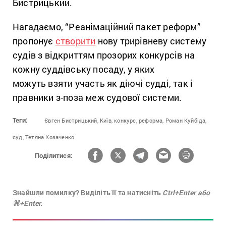
Бистрицький.
Нагадаємо, “Реанімаційний пакет реформ”
пропонує
створити
нову трирівневу систему
судів з відкриттям прозорих конкурсів на
кожну суддівську посаду, у яких
можуть взяти участь як діючі судді, так і
правники з-поза меж судової системи.
Теги:
Євген Бистрицький,
Київ,
конкурс,
реформа,
Роман Куйбіда,
суд,
Тетяна Козаченко
Поділитися:
Знайшли помилку? Виділіть її та натисніть
Ctrl+Enter або
⌘+Enter.