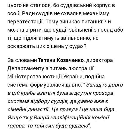
цього не сталося, бо суддівський корпус в
особі Ради суддів не схвалив механізму
переатестації. Тому виникає питання: чи
можна вірити, що судді, звільнені з посад або
ті, що підлягатимуть звільненню, не
оскаржать цих рішень у судах?
За словами
Тетяни Козаченко
, директора
Департаменту з питань люстрації
Міністерства юстиції України, подібна
система формувалася давно: “
Занадто довго
в цій країні взагалі була відсутня прозора
система відбору суддів, де давно вже є
сімейні династії. Це правда і це наша біда.
Якщо ти у Вищій кваліфікаційній комісії
голова, то твій син буде суддею
“.