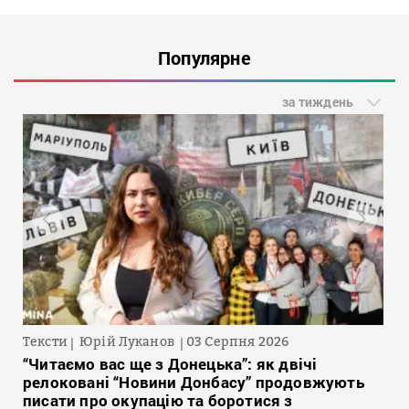
Популярне
за тиждень
Тексти
Юрій Луканов
03 Серпня 2026
“Читаємо вас ще з Донецька”: як двічі
релоковані “Новини Донбасу” продовжують
писати про окупацію та боротися з