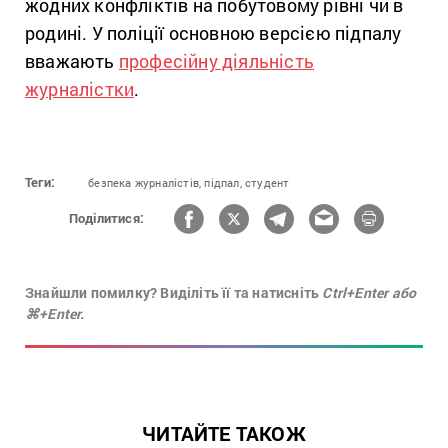
жодних конфліктів на побутовому рівні чи в
родині. У поліції основною версією підпалу
вважають
професійну діяльність
журналістки
.
Теги:
безпека журналістів,
підпал,
студент
Поділитися:
Знайшли помилку? Виділіть її та натисніть
Ctrl+Enter або
⌘+Enter.
ЧИТАЙТЕ ТАКОЖ