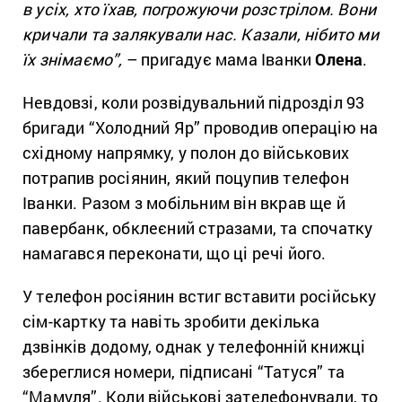
в усіх, хто їхав, погрожуючи розстрілом. Вони
кричали та залякували нас. Казали, нібито ми
їх знімаємо”,
– пригадує мама Іванки
Олена
.
Невдовзі, коли розвідувальний підрозділ 93
бригади “Холодний Яр” проводив операцію на
східному напрямку, у полон до військових
потрапив росіянин, який поцупив телефон
Іванки. Разом з мобільним він вкрав ще й
павербанк, обклеєний стразами, та спочатку
намагався переконати, що ці речі його.
У телефон росіянин встиг вставити російську
сім-картку та навіть зробити декілька
дзвінків додому, однак у телефонній книжці
збереглися номери, підписані “Татуся” та
“Мамуля”. Коли військові зателефонували, то