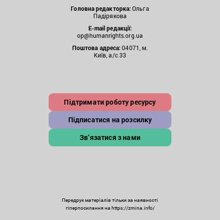
Головна редакторка:
Ольга
Падірякова
E-mail редакції:
op@humanrights.org.ua
Поштова
адреса:
04071, м.
Київ, а/с 33
Підтримати роботу ресурсу
Підписатися на розсилку
Зв’язатися з нами
Передрук матеріалів тільки за наявності
гіперпосилання на https://zmina.info/