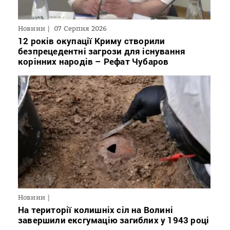
Новини
07 Серпня 2026
12 років окупації Криму створили
безпрецедентні загрози для існування
корінних народів – Рефат Чубаров
Новини
На території колишніх сіл на Волині
завершили ексгумацію загиблих у 1943 році