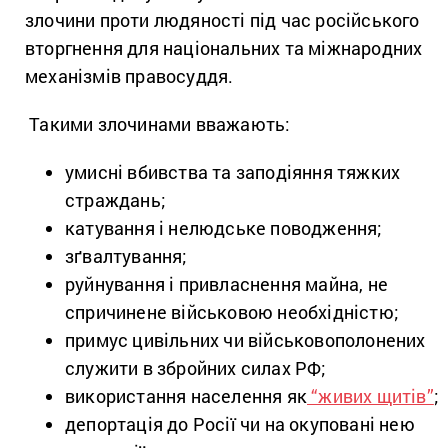
злочини проти людяності під час російського
вторгнення для національних та міжнародних
механізмів правосуддя.
Такими злочинами вважають:
умисні вбивства та заподіяння тяжких
страждань;
катування і нелюдське поводження;
зґвалтування;
руйнування і привласнення майна, не
спричинене військовою необхідністю;
примус цивільних чи військовополонених
служити в збройних силах РФ;
використання населення як
“живих щитів”
;
депортація до Росії чи на окуповані нею