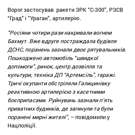
Ворог застосував ракети ЗРК “С-300”, РЗСВ
“Град” і “Ураган”, артилерію.
“Росіяни чотири рази накривали вогнем
Бахмут. Вже вдруге постраждала будівля
ДСНС, поранень зазнали двоє рятувальників.
Пошкоджено автомобіль “швидкої
допомоги”, ринок, центр дозвілля та
культури, техніка ДП “Артемсіль”, гаражі.
Тричі окупанти обстріляли Галицинівку
реактивною артилерією з касетними
боєприпасами. Руйнувань зазнали п’ять
приватних будинків, де загинули та були
поранені мирні жителі”,
– повідомили у
Нацполіції.