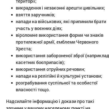
території;
викрадення і незаконні арешти цивільних;
взяття заручників;
напади на військових, які припинили брати
участь у воєнних діях;
віроломне використання форми чи знаків
протилежної армії, емблеми Червоного
Хреста;
використання забороненої зброї (наприклад
касетних боєприпасів);
використання отруйних речовин;
напади на релігійні й культурні установи;
розграбування суспільної та особистої
власності тощо.
Надсилайте інформацію і докази про такі
злочини у вашому населеному пункті на