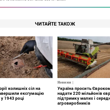
ЧИТАЙТЕ ТАКОЖ
Новини
орії колишніх сіл на
Україна просить Євроко
авершили ексгумацію
надати 220 мільйонів євр
 у 1943 році
підтримку малих і серед
агровиробників