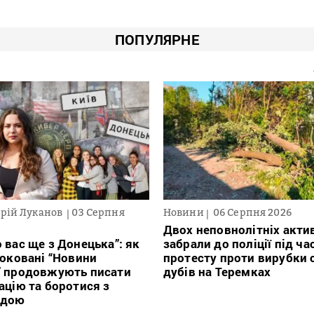
ПОПУЛЯРНЕ
рій Луканов
03 Серпня
Новини
06 Серпня 2026
Двох неповнолітніх актив
 вас ще з Донецька”: як
забрали до поліції під ча
локовані “Новини
протесту проти вирубки 
” продовжують писати
дубів на Теремках
ацію та боротися з
ндою