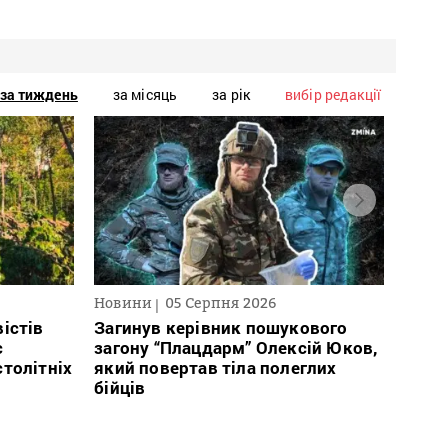
за тиждень
за місяць
за рік
вибір редакції
Новини
05 Серпня 2026
Нови
істів
Загинув керівник пошукового
През
с
загону “Плацдарм” Олексій Юков,
рефо
столітніх
який повертав тіла полеглих
який
бійців
заст