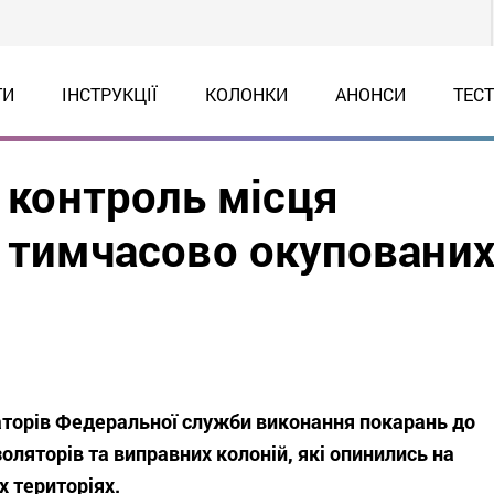
ТИ
ІНСТРУКЦІЇ
КОЛОНКИ
АНОНСИ
ТЕС
д контроль місця
а тимчасово окуповани
аторів Федеральної служби виконання покарань до
золяторів та виправних колоній, які опинились на
 територіях.