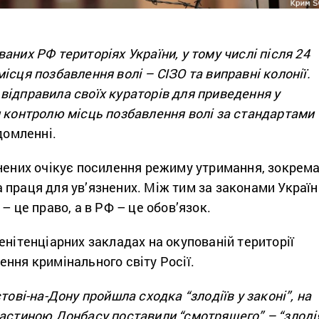
аних РФ територіях України, у тому числі після 24
ісця позбавлення волі – СІЗО та виправні колонії.
відправила своїх кураторів для приведення у
м контролю місць позбавлення волі за стандартами
домленні.
знених очікує посилення режиму утримання, зокрем
 праця для ув’язнених. Між тим за законами Україн
– це право, а в РФ – це обов’язок.
енітенціарних закладах на окупованій території
ння кримінального світу Росії.
тові-на-Дону пройшла сходка “злодіїв у законі”, на
частиною Донбасу поставили “смотрящего” – “злоді