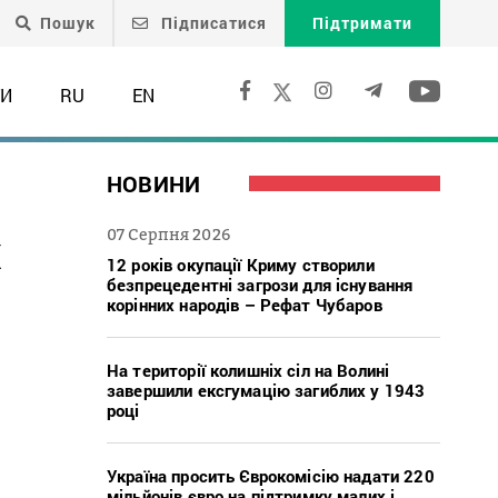
Пошук
Підписатися
Підтримати
ТИ
RU
EN
НОВИНИ
х
07 Серпня 2026
12 років окупації Криму створили
безпрецедентні загрози для існування
корінних народів – Рефат Чубаров
На території колишніх сіл на Волині
завершили ексгумацію загиблих у 1943
році
Україна просить Єврокомісію надати 220
мільйонів євро на підтримку малих і