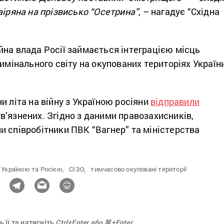
аіряна на прізвисько “Осетрина”
, – нагадує “Східна
йна влада Росії займається інтеграцією місць
римінального світу на окупованих територіях Україн
и літа на війну з Україною росіяни
відправили
’язнених. Згідно з даними правозахисників,
 співробітники ПВК “Вагнер” та міністерства
 Україною та Росією,
СІЗО,
тимчасово окуповані території
 її та натисніть
Ctrl+Enter або ⌘+Enter.