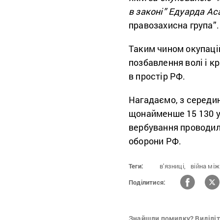
в законі” Едуарда Ас
правозахисна група”.
Таким чином окупаці
позбавлення волі і к
в простір РФ.
Нагадаємо, з середин
щонайменше 15 130 ув
вербування проводили
оборони РФ.
Теги:
в'язниці,
війна між
Поділитися:
Знайшли помилку? Виділіть