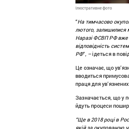
Ілюстративне фото
“
На тимчасово окупов
лютого, залишилися м
Наразі ФСВП РФ вже 
відповідність систе
РФ
“,
–
ідеться в пові
Це означає, що ув’я
вводиться примусова
праця для ув’язнених 
Зазначається, що у п
йдуть процеси пошире
“Ще в 2018 році в Рос
якій за окупованою 