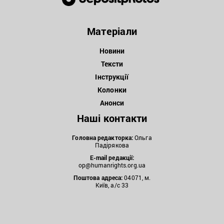
Матеріали
Новини
Тексти
Інструкції
Колонки
Анонси
Наші контакти
Головна редакторка:
Ольга
Падірякова
E-mail редакції:
op@humanrights.org.ua
Поштова
адреса:
04071, м.
Київ, а/с 33