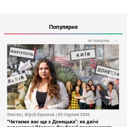
Популярне
за тиждень
Тексти
Юрій Луканов
03 Серпня 2026
“Читаємо вас ще з Донецька”: як двічі