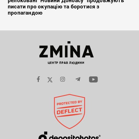
релоковані “Новини Донбасу” продовжують
писати про окупацію та боротися з
пропагандою