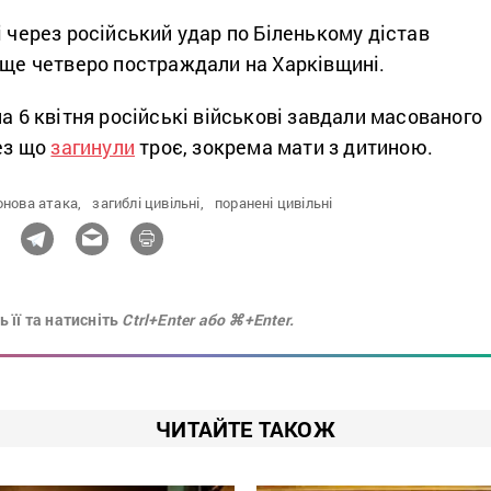
і через російський удар по Біленькому дістав
 ще четверо постраждали на Харківщині.
на 6 квітня російські військові завдали масованого
рез що
загинули
троє, зокрема мати з дитиною.
онова атака,
загиблі цивільні,
поранені цивільні
 її та натисніть
Ctrl+Enter або ⌘+Enter.
ЧИТАЙТЕ ТАКОЖ