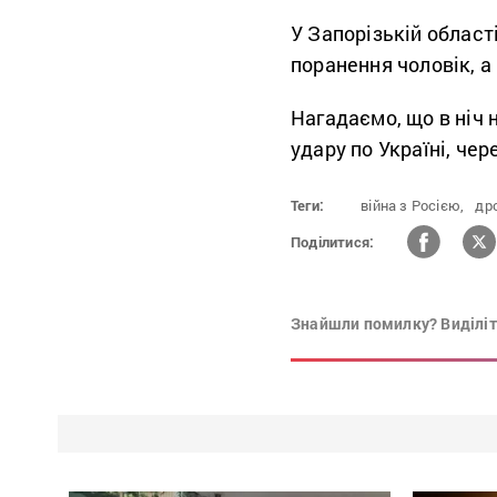
У Запорізькій област
поранення чоловік, а
Нагадаємо, що в ніч 
удару по Україні, че
Теги:
війна з Росією,
др
Поділитися:
Знайшли помилку? Виділіть