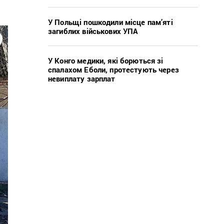
У Польщі пошкодили місце пам’яті
загиблих військових УПА
У Конго медики, які борються зі
спалахом Еболи, протестують через
невиплату зарплат