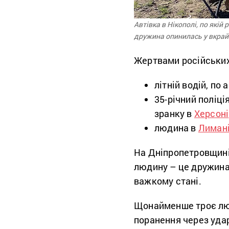
Автівка в Нікополі, по якій 
дружина опинилась у вкрай 
Жертвами російських
літній водій, по
35-річний поліці
зранку в
Херсоні
людина в
Лиман
На Дніпропетровщині 
людину – це дружина 
важкому стані.
Щонайменше троє люде
поранення через уда