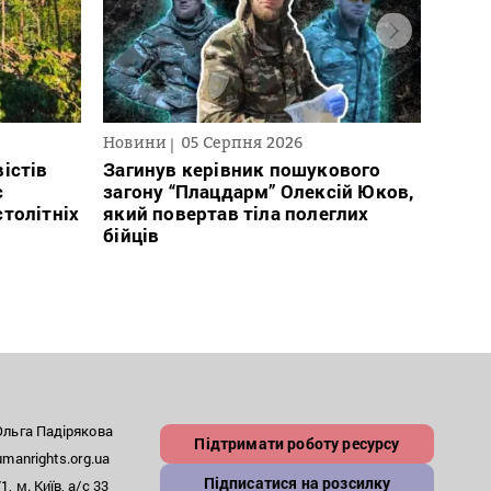
Новини
05 Серпня 2026
Нови
істів
Загинув керівник пошукового
Полі
с
загону “Плацдарм” Олексій Юков,
Вигів
столітніх
який повертав тіла полеглих
дван
бійців
росій
льга Падірякова
Підтримати роботу ресурсу
anrights.org.ua
Підписатися на розсилку
, м. Київ, а/с 33