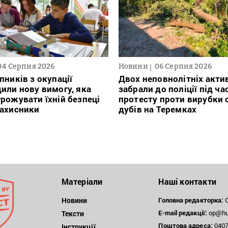
04 Серпня 2026
Новини
06 Серпня 2026
пників з окупації
Двох неповнолітніх актив
или нову вимогу, яка
забрали до поліції під ча
рожувати їхній безпеці
протесту проти вирубки 
захисники
дубів на Теремках
Матеріали
Наші контакти
Новини
Головна редакторка:
О
E-mail редакції:
op@hum
Тексти
Поштова
адреса:
04071
Інструкції