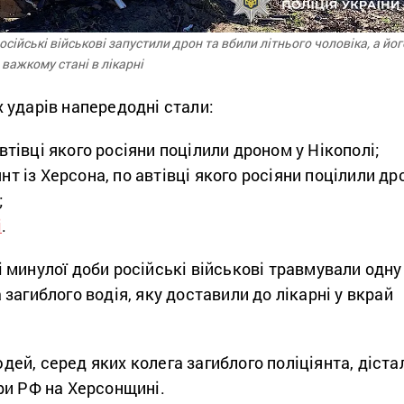
російські військові запустили дрон та вбили літнього чоловіка, а йог
важкому стані в лікарні
 ударів напередодні стали:
 автівці якого росіяни поцілили дроном у Нікополі;
янт із Херсона, по автівці якого росіяни поцілили д
;
і
.
минулої доби російські військові травмували одну
загиблого водія, яку доставили до лікарні у вкрай
й, серед яких колега загиблого поліціянта, діста
ри РФ на Херсонщині.