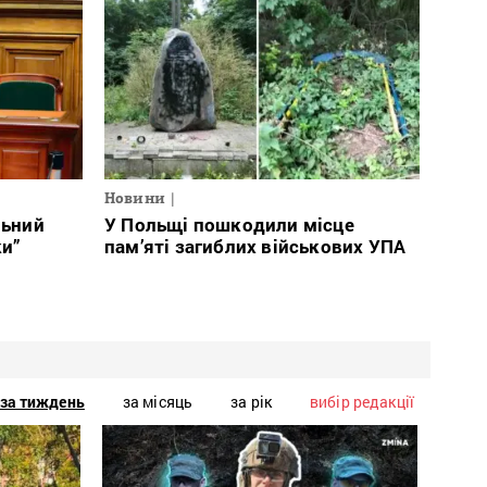
Новини
льний
У Польщі пошкодили місце
ки”
пам’яті загиблих військових УПА
за тиждень
за місяць
за рік
вибір редакції