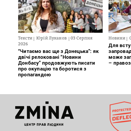
Тексти
Юрій Луканов
03 Серпня
Новини
2026
Для всту
“Читаємо вас ще з Донецька”: як
запровад
двічі релоковані “Новини
може заг
Донбасу” продовжують писати
– право
про окупацію та боротися з
пропагандою