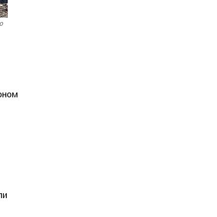
о
роном
ли