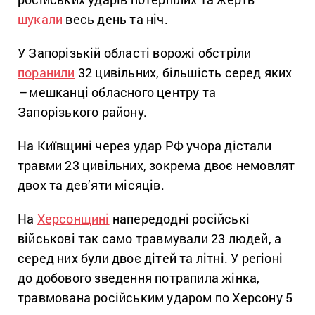
шукали
весь день та ніч.
У Запорізькій області ворожі обстріли
поранили
32 цивільних, більшість серед яких
–
мешканці обласного центру та
Запорізького району.
На Київщині через удар РФ учора дістали
травми 23 цивільних, зокрема двоє немовлят
двох та дев’яти місяців.
На
Херсонщині
напередодні російські
військові так само травмували 23 людей, а
серед них були двоє дітей та літні. У регіоні
до добового зведення потрапила жінка,
травмована російським ударом по Херсону 5