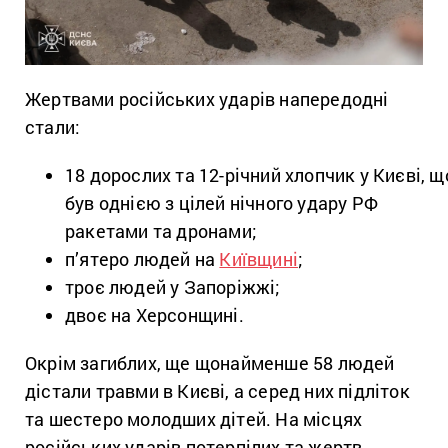
Жертвами російських ударів напередодні
стали:
18 дорослих та 12-річний хлопчик у Києві, щ
був однією з цілей нічного удару РФ
ракетами та дронами;
п’ятеро людей на
Київщині
;
троє людей у Запоріжжі;
двоє на Херсонщині.
Окрім загиблих, ще щонайменше 58 людей
дістали травми в Києві, а серед них підліток
та шестеро молодших дітей. На місцях
російських ударів потерпілих та жертв