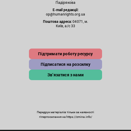
Падірякова
E-mail редакції:
op@humanrights.org.ua
Поштова
адреса:
04071, м.
Київ, а/с 33
Підтримати роботу ресурсу
Підписатися на розсилку
Зв’язатися з нами
Передрук матеріалів тільки за наявності
гіперпосилання на https://zmina.info/