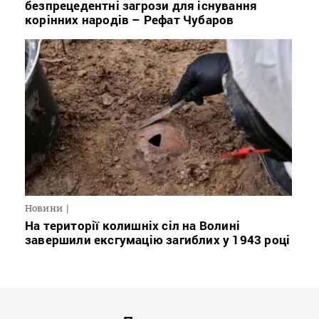
безпрецедентні загрози для існування
корінних народів – Рефат Чубаров
Новини
На території колишніх сіл на Волині
завершили ексгумацію загиблих у 1943 році