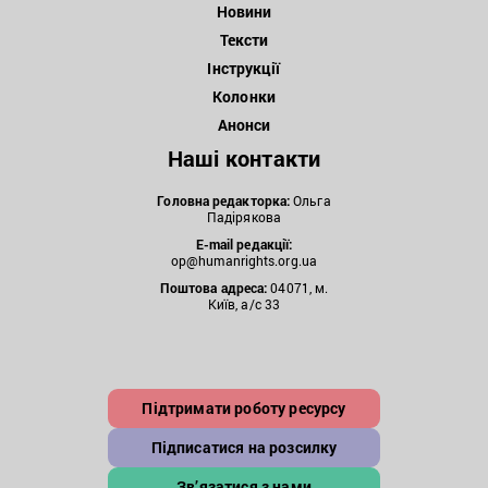
Новини
Тексти
Інструкції
Колонки
Анонси
Наші контакти
Головна редакторка:
Ольга
Падірякова
E-mail редакції:
op@humanrights.org.ua
Поштова
адреса:
04071, м.
Київ, а/с 33
Підтримати роботу ресурсу
Підписатися на розсилку
Зв’язатися з нами