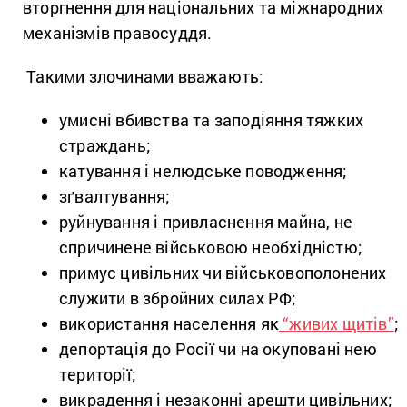
вторгнення для національних та міжнародних
механізмів правосуддя.
Такими злочинами вважають:
умисні вбивства та заподіяння тяжких
страждань;
катування і нелюдське поводження;
зґвалтування;
руйнування і привласнення майна, не
спричинене військовою необхідністю;
примус цивільних чи військовополонених
служити в збройних силах РФ;
використання населення як
“живих щитів”
;
депортація до Росії чи на окуповані нею
території;
викрадення і незаконні арешти цивільних;