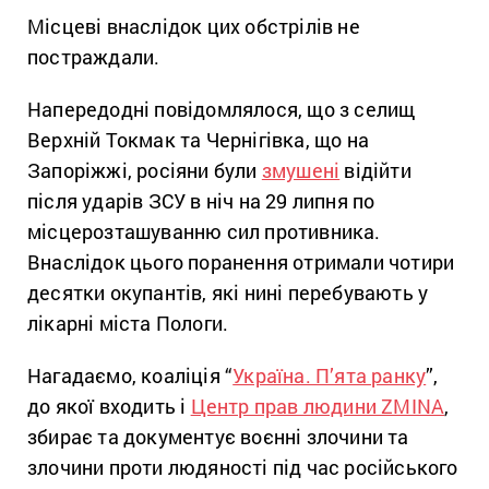
Місцеві внаслідок цих обстрілів не
постраждали.
Напередодні повідомлялося, що з селищ
Верхній Токмак та Чернігівка, що на
Запоріжжі, росіяни були
змушені
відійти
після ударів ЗСУ в ніч на 29 липня по
місцерозташуванню сил противника.
Внаслідок цього поранення отримали чотири
десятки окупантів, які нині перебувають у
лікарні міста Пологи.
Нагадаємо, коаліція “
Україна. П’ята ранку
”,
до якої входить і
Центр прав людини ZMINA
,
збирає та документує воєнні злочини та
злочини проти людяності під час російського