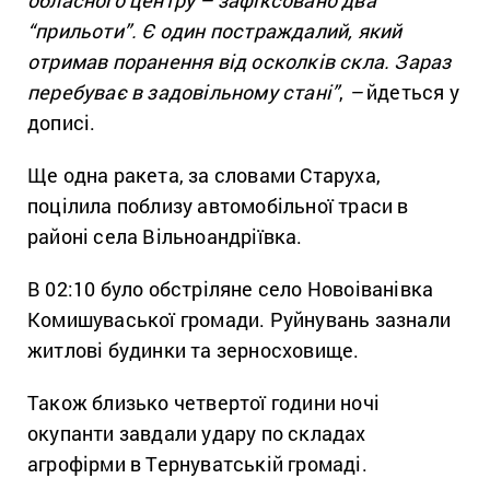
обласного центру – зафіксовано два
“прильоти”. Є один постраждалий, який
отримав поранення від осколків скла. Зараз
перебуває в задовільному стані”
,
–
йдеться у
дописі.
Ще одна ракета, за словами Старуха,
поцілила поблизу автомобільної траси в
районі села Вільноандріївка.
В 02:10 було обстріляне село Новоіванівка
Комишуваської громади. Руйнувань зазнали
житлові будинки та зерносховище.
Також близько четвертої години ночі
окупанти завдали удару по складах
агрофірми в Тернуватській громаді.