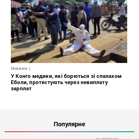
Новини
У Конго медики, які борються зі спалахом
Еболи, протестують через невиплату
зарплат
Популярне
за тиждень