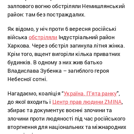
залпового вогню обстріляли Немишлянський
район: там без постраждалих.
Як відомо, у ніч проти 6 вересня російські
війська
обстріляли
Індустріальний район
Харкова. Через обстріл загинула літня жінка.
Крім того, вщент вигоріли кілька приватних
будинків. В одному з них жив батько
Владислава Зубенка – загиблого героя
Небесної сотні.
Нагадаємо, коаліція “
Україна. П’ята ранку
”,
до якої входить і
Центр прав людини ZMINA
,
збирає та документує воєнні злочини та
злочини проти людяності під час російського
вторгнення для національних та міжнародних