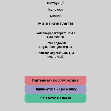
Інструкції
Колонки
Анонси
Наші контакти
Головна редакторка:
Ольга
Падірякова
E-mail редакції:
op@humanrights.org.ua
Поштова
адреса:
04071, м.
Київ, а/с 33
Підтримати роботу ресурсу
Підписатися на розсилку
Зв’язатися з нами