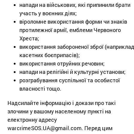
напади на військових, які припинили брати
участь у воєнних діях;
віроломне використання форми чи знаків
протилежної армії, емблеми Червоного
Хреста;
використання забороненої зброї (наприклад
касетних боєприпасів);
використання отруйних речовин;
напади на релігійні й культурні установи;
розграбування суспільної та особистої
власності тощо.
Надсилайте інформацію і докази про такі
злочини у вашому населеному пункті на
електронну адресу
warcrimeSOS.UA@gmail.com. Перед цим