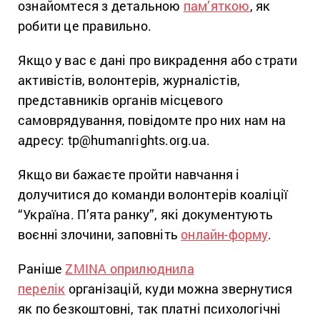
ознайомтеся з детальною
пам’яткою
, як
робити це правильно.
Якщо у вас є дані про викрадення або страти
активістів, волонтерів, журналістів,
представників органів місцевого
самоврядування, повідомте про них нам на
адресу: tp@humanrights.org.ua.
Якщо ви бажаєте пройти навчання і
долучитися до команди волонтерів коаліції
“Україна. П’ята ранку”, які документують
воєнні злочини, заповніть
онлайн-форму
.
Раніше
ZMINA оприлюднила
перелік
організацій, куди можна звернутися
як по безкоштовні, так платні психологічні