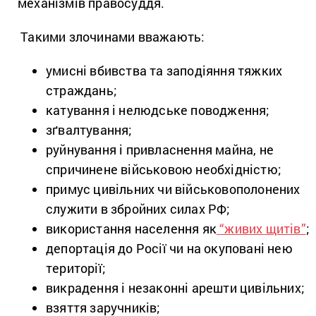
механізмів правосуддя.
Такими злочинами вважають:
умисні вбивства та заподіяння тяжких
страждань;
катування і нелюдське поводження;
зґвалтування;
руйнування і привласнення майна, не
спричинене військовою необхідністю;
примус цивільних чи військовополонених
служити в збройних силах РФ;
використання населення як
“живих щитів”
;
депортація до Росії чи на окуповані нею
території;
викрадення і незаконні арешти цивільних;
взяття заручників;