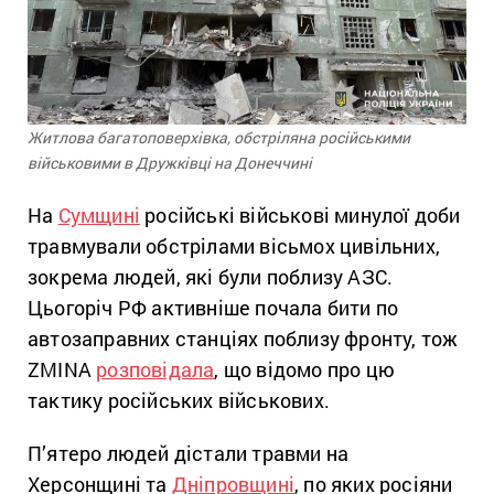
Житлова багатоповерхівка, обстріляна російськими
військовими в Дружківці на Донеччині
На
Сумщині
російські військові минулої доби
травмували обстрілами вісьмох цивільних,
зокрема людей, які були поблизу АЗС.
Цьогоріч РФ активніше почала бити по
автозаправних станціях поблизу фронту, тож
ZMINA
розповідала
, що відомо про цю
тактику російських військових.
П’ятеро людей дістали травми на
Херсонщині та
Дніпровщині
, по яких росіяни