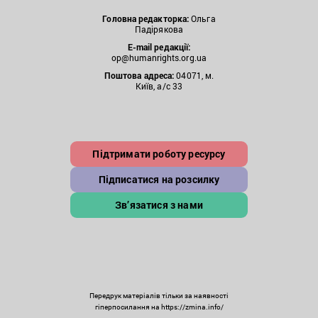
Головна редакторка:
Ольга
Падірякова
E-mail редакції:
op@humanrights.org.ua
Поштова
адреса:
04071, м.
Київ, а/с 33
Підтримати роботу ресурсу
Підписатися на розсилку
Зв’язатися з нами
Передрук матеріалів тільки за наявності
гіперпосилання на https://zmina.info/