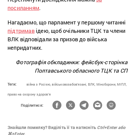
посиланням
.
Нагадаємо, що парламент у першому читанні
підтримав
ідею, щоб очільники ТЦК та члени
ВЛК відповідали за призов до війська
непридатних.
Фотографія обкладинки: фейсбук-сторінка
Полтавського обласного ТЦК та СП
Теги:
війна з Росією,
військовозабов'язані,
ВЛК,
Міноборони,
МІПЛ,
право на охорону здоров'я
Поділитися:
Знайшли помилку? Виділіть її та натисніть
Ctrl+Enter або
⌘+Enter.