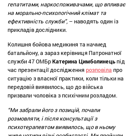
гепатитами, наркоспоживачами, що впливає
на морально-психологічний клімат та
ефективність служби”,
– наводять один із
прикладів дослідники.
Колишня бойова медикиня та начмед
батальйону, а зараз керівниця Патронатної
служби 47 ОМБр
Катерина Цимболинець
під
час презентації дослідження
розповіла
про
ситуацію з власної практики, коли тільки на
передовій виявилось, що до війська
призвали чоловіка з психічним розладом.
“Ми забрали його з позицій, почали
розмовляти, і після консультації з
психотерапевтом виявилось, що в ньому
живе чотири різні особистості. Ми пройшли