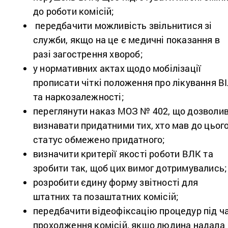
до роботи комісій;
передбачити можливість звільнитися зі
служби, якщо на це є медичні показання в
разі загострення хвороб;
у нормативних актах щодо мобілізації
прописати чіткі положення про лікування В
та наркозалежності;
переглянути наказ МОЗ № 402, що дозволи
визнавати придатними тих, хто мав до цьог
статус обмежено придатного;
визначити критерії якості роботи ВЛК та
зробити так, щоб цих вимог дотримувались
розробити єдину форму звітності для
штатних та позаштатних комісій;
передбачити відеофіксацію процедур під ч
проходження комісій, якщо людина надала