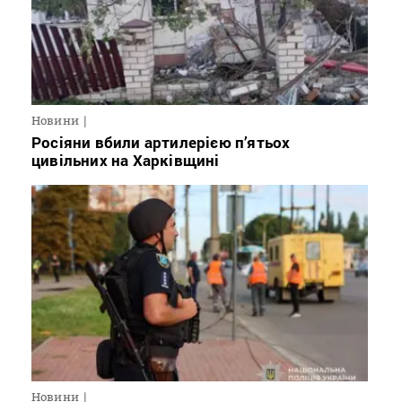
Новини
Росіяни вбили артилерією п’ятьох
цивільних на Харківщині
Новини