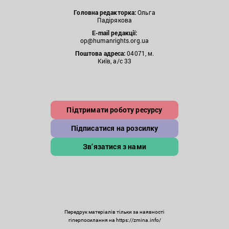
Головна редакторка:
Ольга
Падірякова
E-mail редакції:
op@humanrights.org.ua
Поштова
адреса:
04071, м.
Київ, а/с 33
Підтримати роботу ресурсу
Підписатися на розсилку
Зв’язатися з нами
Передрук матеріалів тільки за наявності
гіперпосилання на https://zmina.info/