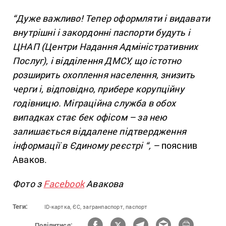
“Дуже важливо! Тепер оформляти і видавати
внутрішні і закордонні паспорти будуть і
ЦНАП (Центри Надання Адміністративних
Послуг), і відділення ДМСУ, що істотно
розширить охоплення населення, знизить
черги і, відповідно, прибере корупційну
годівницю. Міграційна служба в обох
випадках стає бек офісом – за нею
залишається віддалене підтвердження
інформації в Єдиному реєстрі “, –
пояснив
Аваков.
Фото з
Facebook
Авакова
Теги:
ID-картка,
ЄС,
загранпаспорт,
паспорт
Поділитися: