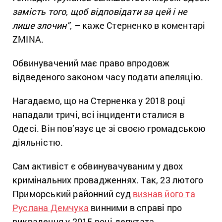
замість того, щоб відповідати за цей і не
лише злочин”,
– каже Стерненко в коментарі
ZMINA.
Обвинувачений має право впродовж
відведеного законом часу подати апеляцію.
Нагадаємо, що на Стерненка у 2018 році
нападали тричі, всі інциденти сталися в
Одесі. Він пов’язує це зі своєю громадською
діяльністю.
Сам активіст є обвинувачуваним у двох
кримінальних провадженнях. Так, 23 лютого
Приморський районний суд
визнав його та
Руслана Демчука
винними в справі про
викрадення у 2015 році депутата