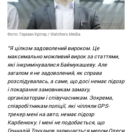
Фото: Герман Крігер / Watchers.Media
“Я цілком задоволений вироком. Це
максимально можливий вирок за статтями,
які інкримінувалися Баймукашеву. Але
загалом я не задоволений, як справа
розслідувалась, а саме, що досі немає підозр
і покарання замовникам замаху,
організаторам і співучасникам. Зокрема,
співробітникам поліції, які чіпляли GPS-
трекер мені на авто, немає підозр
Карбенюку. І мені не подобається, що
Геннадій Труханов залишається мером Одеси