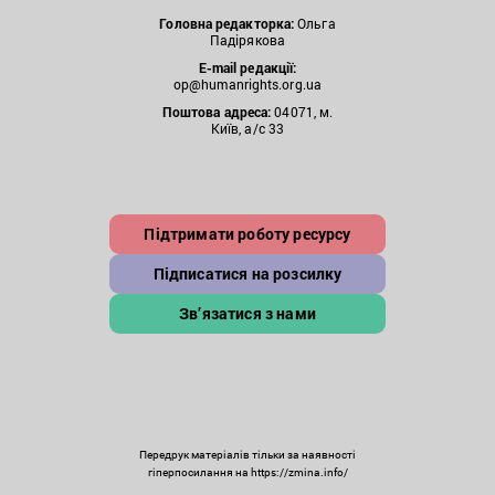
Головна редакторка:
Ольга
Падірякова
E-mail редакції:
op@humanrights.org.ua
Поштова
адреса:
04071, м.
Київ, а/с 33
Підтримати роботу ресурсу
Підписатися на розсилку
Зв’язатися з нами
Передрук матеріалів тільки за наявності
гіперпосилання на https://zmina.info/