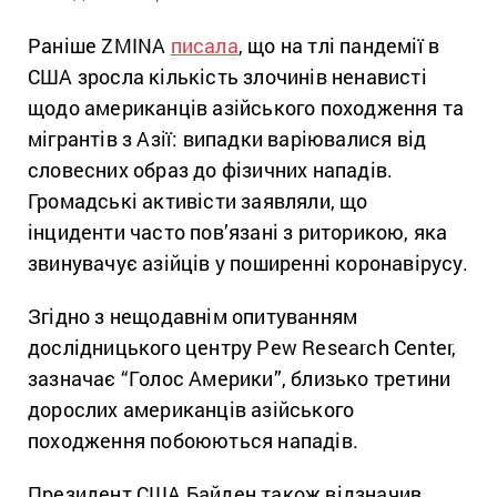
Раніше ZMINA
писала
, що на тлі пандемії в
США зросла кількість злочинів ненависті
щодо американців азійського походження та
мігрантів з Азії: випадки варіювалися від
словесних образ до фізичних нападів.
Громадські активісти заявляли, що
інциденти часто пов’язані з риторикою, яка
звинувачує азійців у поширенні коронавірусу.
Згідно з нещодавнім опитуванням
дослідницького центру Pew Research Center,
зазначає “Голос Америки”, близько третини
дорослих американців азійського
походження побоюються нападів.
Президент США Байден також відзначив