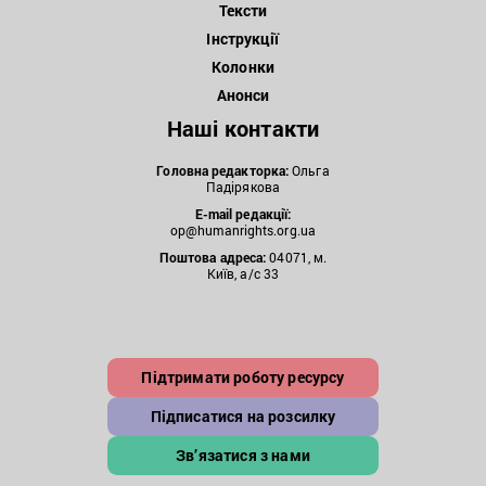
Тексти
Інструкції
Колонки
Анонси
Наші контакти
Головна редакторка:
Ольга
Падірякова
E-mail редакції:
op@humanrights.org.ua
Поштова
адреса:
04071, м.
Київ, а/с 33
Підтримати роботу ресурсу
Підписатися на розсилку
Зв’язатися з нами