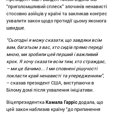
“приголомшливий сплеск” злочинів ненависті
стосовно азійців у країні та закликав конгрес
ухвалити закон щодо протидії цьому якомога
швидше.
“Сьогодні я можу сказати, що завдяки всім
вам, багатьом з вас, хто сидів прямо переді
мною, ми зробили цей перший і важливий
крок. Я хочу сказати всім тим, хто страждає,
– ми це бачимо… І ми сповнені рішучості
покласти край ненависті та упередженням”
,
– сказав президент США, виступаючи в
Білому домі після ухвалення ініціативи.
Віцепрезидентка
Камала Гарріс
додала, що
цей закон наблизив країну “до припинення