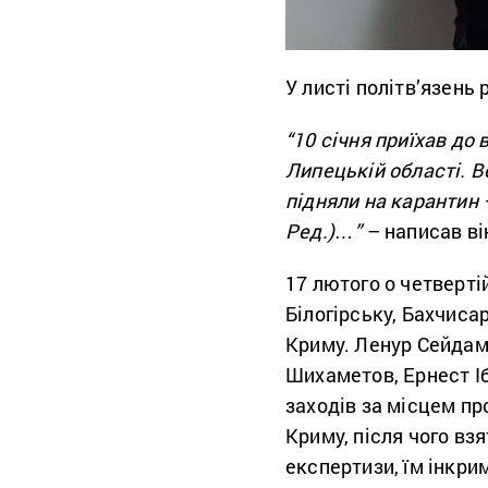
У листі політв’язень 
“10 січня приїхав до 
Липецькій області. Ве
підняли на карантин 
Ред.)…”
– написав ві
17 лютого о четверті
Білогірську, Бахчиса
Криму. Ленур Сейдам
Шихаметов, Ернест Іб
заходів за місцем пр
Криму, після чого взя
експертизи, їм інкрим