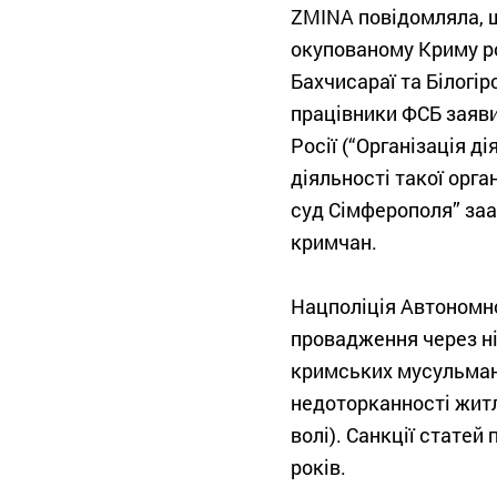
ZMINA повідомляла, щ
окупованому Криму р
Бахчисараї та Білогі
працівники ФСБ заяви
Росії (“Організація ді
діяльності такої орга
суд Сімферополя” заа
кримчан.
Нацполіція Автономно
провадження через ні
кримських мусульман.
недоторканності житла
волі). Санкції статей
років.