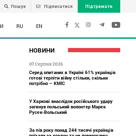
Пошук
Підписатися
Підтримати
ТИ
RU
EN
НОВИНИ
07 Серпня 2026
Серед опитаних в Україні 61% українців
готові терпіти війну стільки, скільки
потрібно – КМІС
У Харкові внаслідок російського удару
загинув польський волонтер Марек
Русек-Вольський
За пів року понад 244 тисячі українців
поїхали за кордон та не повернулись