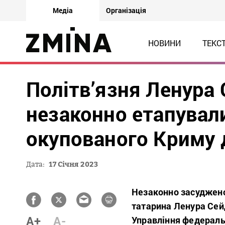
Медіа
Організація
НОВИНИ
ТЕКС
Політв’язня Ленура
незаконно етапувал
окупованого Криму д
Дата:
17 Січня 2023
Незаконно засуджено
татарина Ленура Сей
A+
A-
Управління федераль