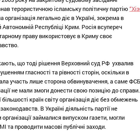
знав терористичною ісламську політичну партію
“Хіз
на організація легально діє в Україні, зокрема в
 Автономній Республіці Крим. Росія всупереч
тарному праву використовує в Криму своє
авство.
ають, що тоді рішення Верховний суд РФ ухвалив
ушенням гласності та рівності сторін, оскільки в
ала участь лише сторона обвинувачення, а саме ФСБ
ації не мали змоги донести свою позицію до справи.
 більшості країн світу організація діє без обмежень
 законодавств. В Україні діяльність партії не
и організації займалися випуском газети, могли
МІ та проводити масові публічні заходи.