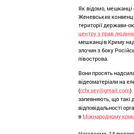
Як відомо, мешканці 
Женевських конвенці
території держави-о
центру з прав людин
мешканців Криму над
злочин з боку Російс
півострова.
Вони просять надсила
відеоматеріали на ел
(
rchr.sev@gmail.com
)
запевняють, що такі 
відповідальності орг
в
Міжнародному крим
Нагадаємо, 14 лютого