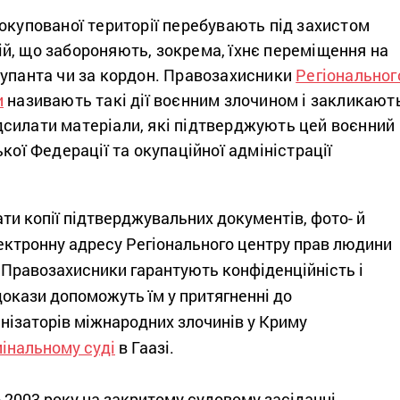
окупованої території перебувають під захистом
й, що забороняють, зокрема, їхнє переміщення на
купанта чи за кордон. Правозахисники
Регіональног
и
називають такі дії воєнним злочином і закликают
силати матеріали, які підтверджують цей воєнний
ької Федерації та окупаційної адміністрації
ти копії підтверджувальних документів, фото- й
ектронну адресу Регіонального центру прав людини
. Правозахисники гарантують конфіденційність і
докази допоможуть їм у притягненні до
анізаторів міжнародних злочинів у Криму
інальному суді
в Гаазі.
 2003 року на закритому судовому засіданні