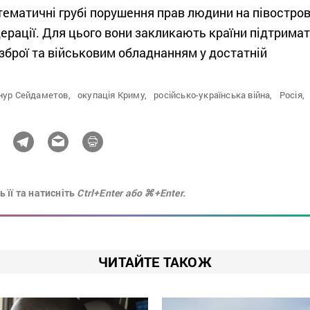
ематичні грубі порушення прав людини на півостров
дерації. Для цього вони закликають країни підтрима
зброї та військовим обладнанням у достатній
нур Сейдаметов,
окупація Криму,
російсько-українська війна,
Росія,
 її та натисніть
Ctrl+Enter або ⌘+Enter.
ЧИТАЙТЕ ТАКОЖ