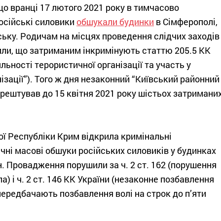
о вранці 17 лютого 2021 року в тимчасово
осійські силовики
обшукали будинки
в Сімферополі,
рську. Родичам на місцях проведення слідчих заходів
ли, що затриманим інкримінують статтю 205.5 КК
яльності терористичної організації та участь у
нізації”). Того ж дня незаконний “Київський районний
рештував до 15 квітня 2021 року шістьох затримани
ї Республіки Крим відкрила кримінальні
чні масові обшуки російських силовиків у будинках
 Провадження порушили за ч. 2 ст. 162 (порушення
) і ч. 2 ст. 146 КК України (незаконне позбавлення
 передбачають позбавлення волі на строк до п’яти