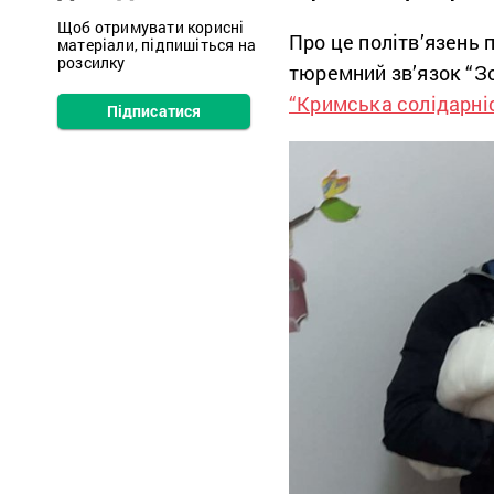
Щоб отримувати корисні
Про це політв’язень 
матеріали, підпишіться на
розсилку
тюремний зв’язок “З
“Кримська солідарні
Підписатися