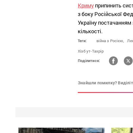
Криму
припинить сист
з боку Російської Фе
Україну постачанням 
кількості.
Теги:
війна з Росією,
Ле
Хізб ут-Тахрір
Поділитися:
Знайшли помилку? Виділіть