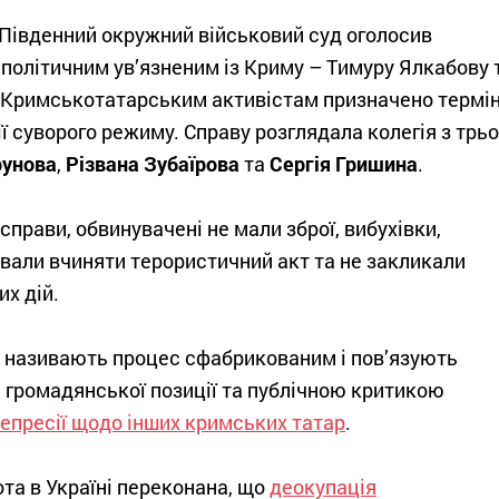
 Південний окружний військовий суд оголосив
політичним ув’язненим із Криму – Тимуру Ялкабову 
 Кримськотатарським активістам призначено термі
нії суворого режиму. Справу розглядала колегія з трь
рунова
,
Різвана
Зубаїрова
та
Сергія
Гришина
.
справи, обвинувачені не мали зброї, вибухівки,
ували вчиняти терористичний акт та не закликали
х дій.
ні називають процес сфабрикованим і пов’язують
громадянської позиції та публічною критикою
репресії щодо інших кримських татар
.
та в Україні переконана, що
деокупація