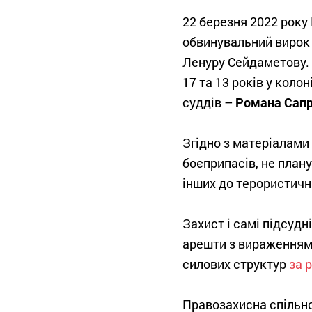
22 березня 2022 року
обвинувальний вирок 
Ленуру Сейдаметову.
17 та 13 років у коло
суддів –
Романа
Сап
Згідно з матеріалами 
боєприпасів, не план
інших до терористични
Захист і самі підсуд
арешти з вираженням 
силових структур
за 
Правозахисна спільно