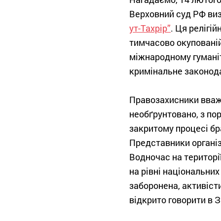
Верховний суд РФ ви
ут-Тахрір”
. Ця релігій
тимчасово окупованій
міжнародному гумані
кримінальне законод
Правозахисники вваж
необґрунтовано, з пор
закритому процесі бр
Представники організ
Водночас на території
на рівні національних
заборонена, активіст
відкрито говорити в З