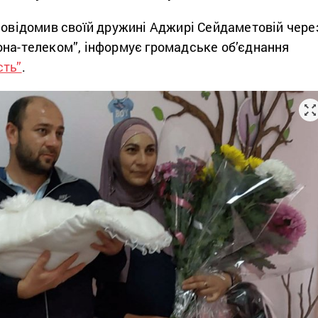
повідомив своїй дружині Аджирі Сейдаметовій чере
она-телеком”, інформує громадське об’єднання
сть”
.