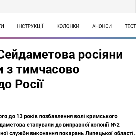
ТИ
ІНСТРУКЦІЇ
КОЛОНКИ
АНОНСИ
ТЕС
 Сейдаметова росіяни
и з тимчасово
о Росії
го до 13 років позбавлення волі кримського
даметова етапували до виправної колонії №2
ної служби виконання покарань Липецької області.