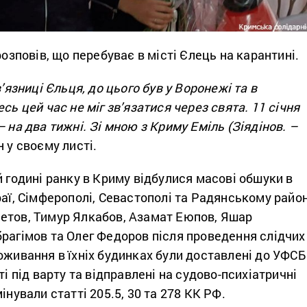
розповів, що перебуває в місті Єлець на карантині.
в’язниці Єльця, до цього був у Воронежі та в
сь цей час не міг зв’язатися через свята. 11 січня
– на два тижні. Зі мною з Криму Еміль (Зіядінов. –
н у своєму листі.
й годині ранку в Криму відбулися масові обшуки в
раї, Сімферополі, Севастополі та Радянському район
етов, Тимур Ялкабов, Азамат Еюпов, Яшар
рагімов та Олег Федоров після проведення слідчих
оживання в їхніх будинках були доставлені до УФСБ
ті під варту та відправлені на судово-психіатричні
інували статті 205.5, 30 та 278 КК РФ.