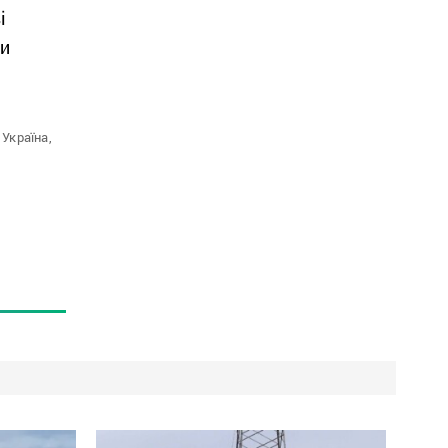
і
ти
Україна,