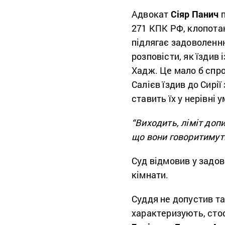
Адвокат
Сіяр Панич
п
271 КПК РФ, клопотанн
підлягає задоволенню
розповісти, як їздив
Хадж. Це мало б спро
Салієв їздив до Сирі
ставить їх у нерівні
“Виходить, ліміт допи
що вони говоритимут
Суд відмовив у задов
кімнати.
Суддя не допустив та
характеризують, сто