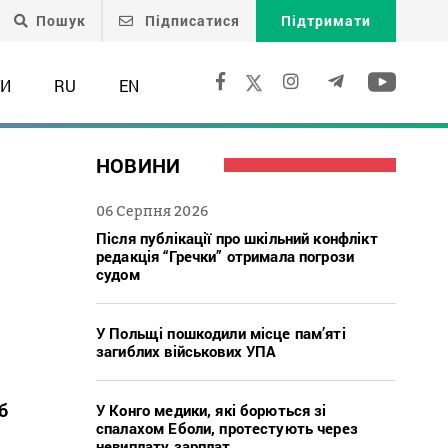
Пошук
Підписатися
Підтримати
ТИ
RU
EN
НОВИНИ
06 Серпня 2026
Після публікації про шкільний конфлікт
редакція “Гречки” отримала погрози
судом
У Польщі пошкодили місце пам’яті
загиблих військових УПА
б
У Конго медики, які борються зі
спалахом Еболи, протестують через
невиплату зарплат