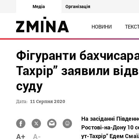
Медіа
Організація
НОВИНИ
ТЕКС
Фігуранти бахчисара
Тахрір” заявили від
суду
Дата:
11 Серпня 2020
На засіданні Південн
Ростові-на-Дону 10 с
A+
A-
ут-Тахрір” Едем Смаї