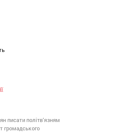
ть
її
н писати політв’язням
кт громадського