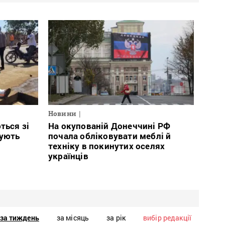
Новини
ться зі
На окупованій Донеччині РФ
тують
почала обліковувати меблі й
техніку в покинутих оселях
українців
за тиждень
за місяць
за рік
вибір редакції