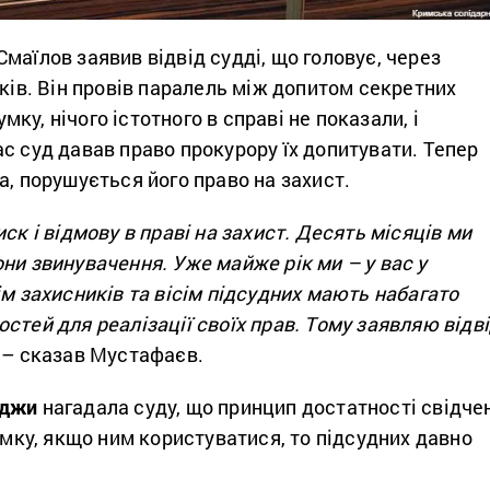
маїлов заявив відвід судді, що головує, через
дків. Він провів паралель між допитом секретних
думку, нічого істотного в справі не показали, і
с суд давав право прокурору їх допитувати. Тепер
а, порушується його право на захист.
ск і відмову в праві на захист. Десять місяців ми
ни звинувачення. Уже майже рік ми – у вас у
ім захисників та вісім підсудних мають набагато
стей для реалізації своїх прав. Тому заявляю відв
, – сказав Мустафаєв.
еджи
нагадала суду, що принцип достатності свідче
думку, якщо ним користуватися, то підсудних давно