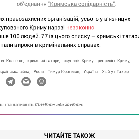
об’єднання
“Кримська солідарність”
.
х правозахисних організацій, усього у в’язницях
купованого Криму наразі
незаконно
е 100 людей. 77 із цього списку – кримські татар
істали вироки в кримінальних справах.
ген Колпіков,
кримські татари,
окупація Криму,
репресії в Криму,
країнська війна,
Росія,
Тимур Ібрагімов,
Україна,
Хізб ут-Тахрір
 її та натисніть
Ctrl+Enter або ⌘+Enter.
ЧИТАЙТЕ ТАКОЖ