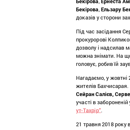
Бекірова
,
Ернеста
Ам
Бекірова
,
Ельзару
Бе
доказів у сторони за
Під час засідання С
прокуророві Колпиков
дозволу і надсилав м
можна знімати. На щ
головує, робив їй зау
Нагадаємо, у жовтні 
жителів Бахчисарая.
Сейран Салієв, Серве
участі в забороненій
ут-Тахрір”
.
21 травня 2018 року