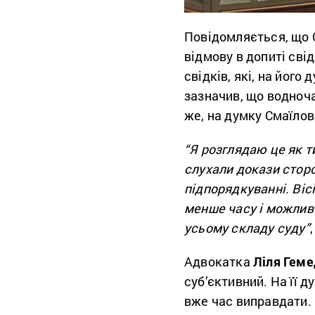
Повідомляється, що С
відмову в допиті сві
свідків, які, на його 
зазначив, що водноча
же, на думку Смаїлов
“Я розглядаю це як ти
слухали докази сторо
підпорядкуванні. Віс
менше часу і можливо
усьому складу суду”
Адвокатка
Ліля Гем
суб’єктивний. На її 
вже час виправдати.