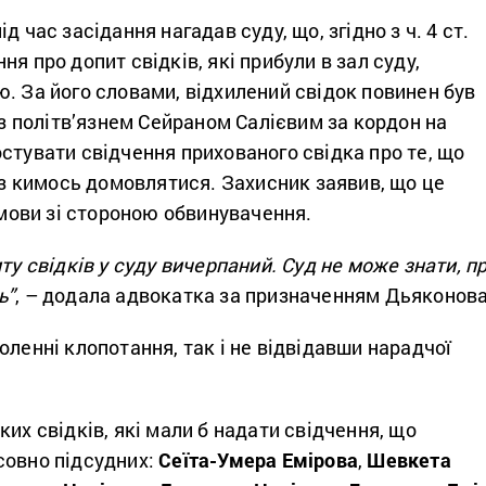
ід час засідання нагадав суду, що, згідно з ч. 4 ст.
я про допит свідків, які прибули в зал суду,
. За його словами, відхилений свідок повинен був
 із політв’язнем Сейраном Салієвим за кордон на
стувати свідчення прихованого свідка про те, що
ї з кимось домовлятися. Захисник заявив, що це
 умови зі стороною обвинувачення.
ту свідків у суду вичерпаний. Суд не може знати, п
ь”
, – додала адвокатка за призначенням Дьяконов
оленні клопотання, так і не відвідавши нарадчої
ких свідків, які мали б надати свідчення, що
совно підсудних:
Сеїта-Умера
Емірова
,
Шевкета