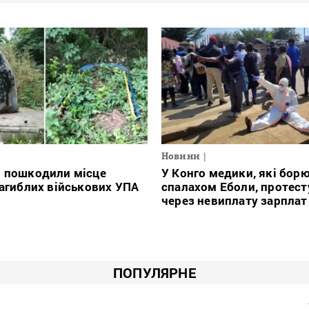
Новини
і пошкодили місце
У Конго медики, які борю
загиблих військових УПА
спалахом Еболи, протес
через невиплату зарплат
ПОПУЛЯРНЕ