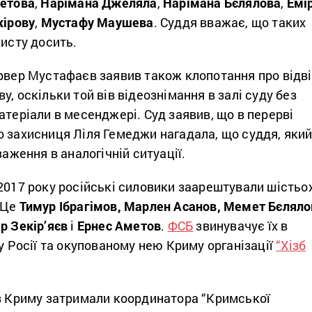
етова
,
Нарімана Джеляла
,
Нарімана Бєлялова
,
Емі
кірову
,
Мустафу Маушева
. Суддя вважає, що таких
хисту досить.
ервер Мустафаєв заявив також клопотання про відв
у, оскільки той вів відеознімання в залі суду без
атеріали в месенджері. Суд заявив, що в перерві
о захисниця Ліля Гемеджи нагадала, що суддя, яки
важення в аналогічній ситуації.
2017 року російські силовики заарештували шістьо
 Це
Тимур Ібрагімов, Марлен Асанов, Мемет Бєляло
р Зекір’яєв
і
Ернес Аметов
.
ФСБ
звинувачує їх в
 у Росії та окупованому нею Криму організації
“Хізб
 в Криму затримали координатора “Кримської