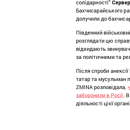
солідарності”
Сервер
Бахчисарайського р
долучили до бахчисар
Південний військови
розглядати цю справу
відкидають звинувач
за політичними та ре
Після спроби анексі
татар та мусульман п
ZMINA розповідала,
заборонили в Росії
. 
діяльності цієї органі