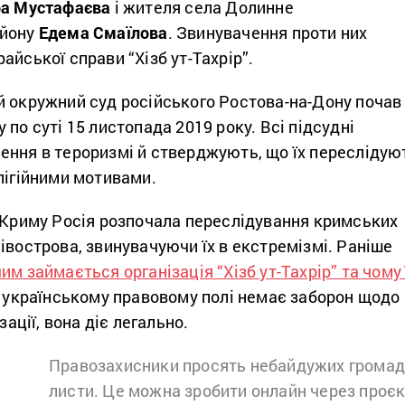
а Мустафаєва
і жителя села Долинне
айону
Едема Смаїлова
. Звинувачення проти них
айської справи “Хізб ут-Тахрір”.
й окружний суд російського Ростова-на-Дону почав
 по суті 15 листопада 2019 року. Всі підсудні
ення в тероризмі й стверджують, що їх переслідую
лігійними мотивами.
ї Криму Росія розпочала переслідування кримських
івострова, звинувачуючи їх в екстремізмі. Раніше
чим займається організація “Хізб ут-Тахрір” та чому 
В українському правовому полі немає заборон щодо
зації, вона діє легально.
Правозахисники просять небайдужих громадя
листи. Це можна зробити онлайн через проє