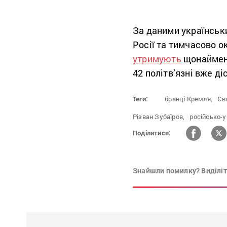
За даними українськи
Росії та тимчасово о
утримують
щонайменш
42 політв’язні вже д
Теги:
бранці Кремля,
Єв
Різван Зубаїров,
російсько-у
Поділитися:
Знайшли помилку? Виділіть