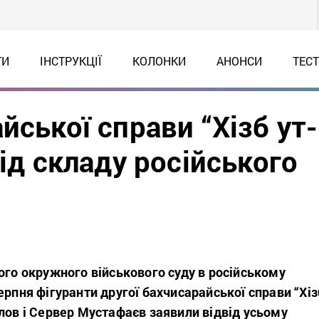
ТИ
ІНСТРУКЦІЇ
КОЛОНКИ
АНОНСИ
ТЕС
йської справи “Хізб ут-
від складу російського
ого окружного військового суду в російському
ерпня фігуранти другої бахчисарайської справи “Хіз
лов і Сервер Мустафаєв заявили відвід усьому