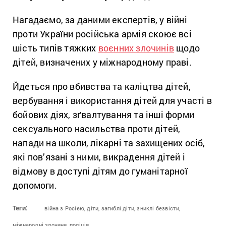
Нагадаємо, за даними експертів, у війні
проти України російська армія скоює всі
шість типів тяжких
воєнних злочинів
щодо
дітей, визначених у міжнародному праві.
Йдеться про вбивства та каліцтва дітей,
вербування і використання дітей для участі в
бойових діях, зґвалтування та інші форми
сексуального насильства проти дітей,
напади на школи, лікарні та захищених осіб,
які пов’язані з ними, викрадення дітей і
відмову в доступі дітям до гуманітарної
допомоги.
Теги:
війна з Росією,
діти,
загиблі діти,
зниклі безвісти,
міжнародні злочини,
поліція