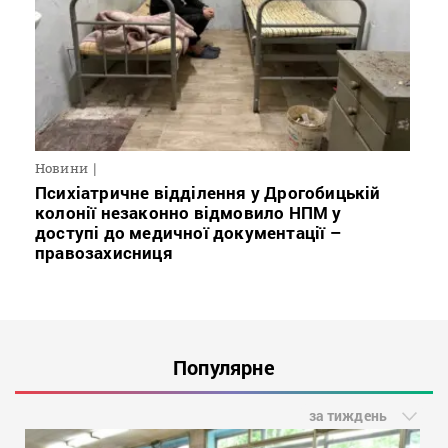
Новини
Психіатричне відділення у Дрогобицькій
колонії незаконно відмовило НПМ у
доступі до медичної документації –
правозахисниця
Популярне
за тиждень