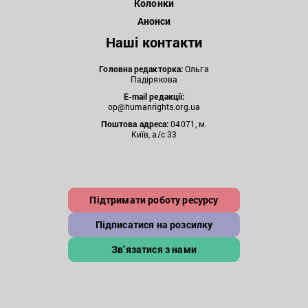
Колонки
Анонси
Наші контакти
Головна редакторка:
Ольга
Падірякова
E-mail редакції:
op@humanrights.org.ua
Поштова
адреса:
04071, м.
Київ, а/с 33
Підтримати роботу ресурсу
Підписатися на розсилку
Зв’язатися з нами