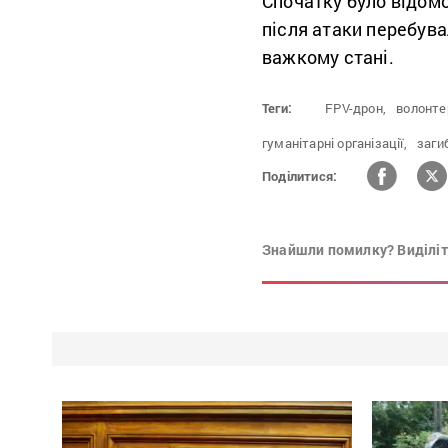
Спочатку було відомо
після атаки перебува
важкому стані.
Теги:
FPV-дрон,
волонте
гуманітарні організації,
заги
Поділитися:
Знайшли помилку? Виділіть