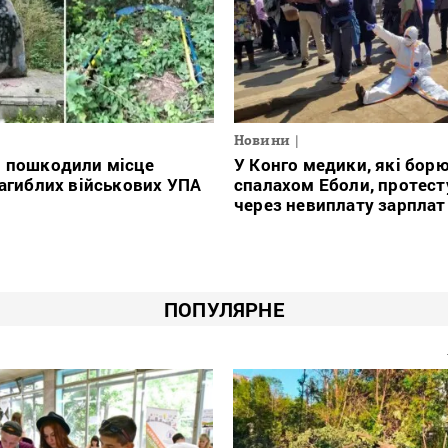
Новини
і пошкодили місце
У Конго медики, які борю
загиблих військових УПА
спалахом Еболи, протес
через невиплату зарплат
ПОПУЛЯРНЕ