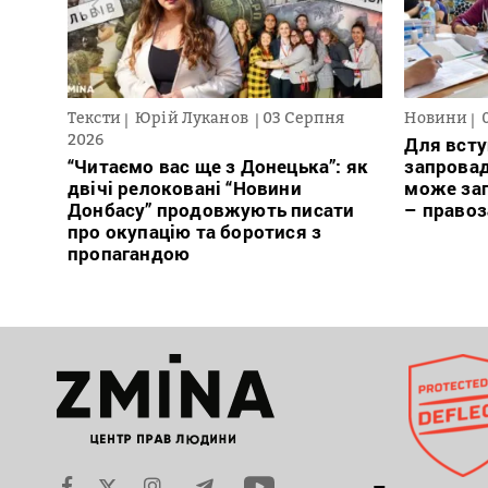
Тексти
Юрій Луканов
03 Серпня
Новини
2026
Для всту
“Читаємо вас ще з Донецька”: як
запровад
двічі релоковані “Новини
може заг
Донбасу” продовжують писати
– право
про окупацію та боротися з
пропагандою