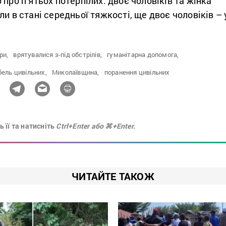
 про п’ятьох потерпілих: двоє чоловіків та жінка
ли в стані середньої тяжкості, ще двоє чоловіків – 
ри,
врятувалися з-під обстрілів,
гуманітарна допомога,
бель цивільних,
Миколаївщина,
поранення цивільних
 її та натисніть
Ctrl+Enter або ⌘+Enter.
ЧИТАЙТЕ ТАКОЖ