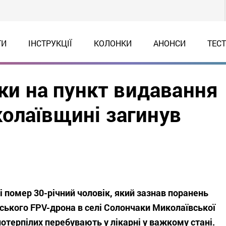
ТИ
ІНСТРУКЦІЇ
КОЛОНКИ
АНОНСИ
ТЕС
аки на пункт видавання
олаївщині загинув
і помер 30-річний чоловік, який зазнав поранень
йського FPV-дрона в селі Солончаки Миколаївської
 потерпілих перебувають у лікарні у важкому стані.