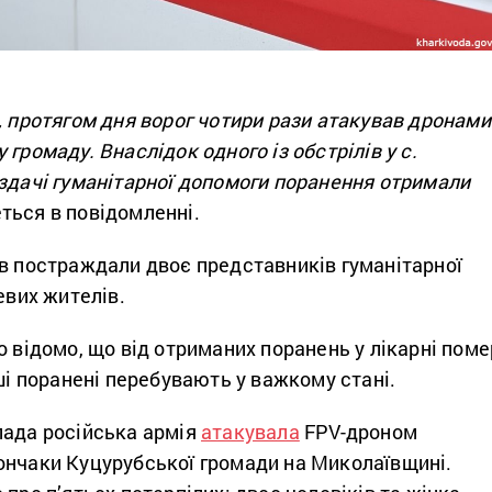
, протягом дня ворог чотири рази атакував дронами
громаду. Внаслідок одного із обстрілів у с.
оздачі гуманітарної допомоги поранення отримали
ться в повідомленні.
ів постраждали двоє представників гуманітарної
евих жителів.
о відомо, що від отриманих поранень у лікарні поме
нші поранені перебувають у важкому стані.
пада російська армія
атакувала
FPV-дроном
ончаки Куцурубської громади на Миколаївщині.