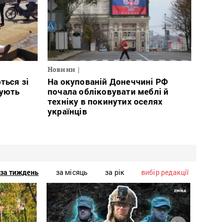
Новини
ться зі
На окупованій Донеччині РФ
тують
почала обліковувати меблі й
техніку в покинутих оселях
українців
за тиждень
за місяць
за рік
вибір редакції