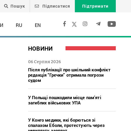
Пошук
Підписатися
Підтримати
ТИ
RU
EN
НОВИНИ
06 Серпня 2026
Після публікації про шкільний конфлікт
редакція “Гречки” отримала погрози
судом
У Польщі пошкодили місце пам’яті
загиблих військових УПА
У Конго медики, які борються зі
спалахом Еболи, протестують через
невиплату зарплат