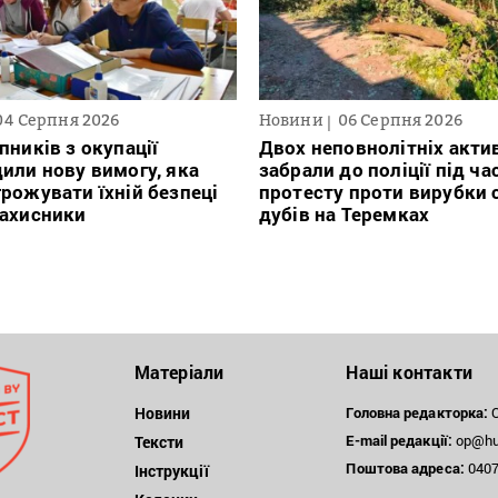
04 Серпня 2026
Новини
06 Серпня 2026
пників з окупації
Двох неповнолітніх актив
или нову вимогу, яка
забрали до поліції під ча
рожувати їхній безпеці
протесту проти вирубки 
захисники
дубів на Теремках
Матеріали
Наші контакти
Новини
Головна редакторка:
О
E-mail редакції:
op@hum
Тексти
Поштова
адреса:
04071
Інструкції