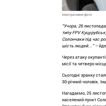
Ілюстративне фото
“Учора, 26 листопада
типу FPV Куцурубську 
Солончаки під час р
шість людей…”
– йде
Через атаку окупант
місії та четверо місц
Сьогодні зранку стал
30-річний чоловік. І
Нагадаємо, 25 листо
населений пункт Сол