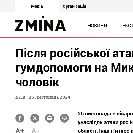
Медіа
Організація
НОВИНИ
ТЕКС
Після російської ат
гумдопомоги на Мик
чоловік
Дата:
26 Листопада 2024
26 листопада в лікарн
унаслідок атаки росі
A+
A-
області. Інші п’ятеро