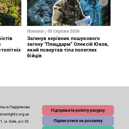
Новини
05 Серпня 2026
Нови
істів
Загинув керівник пошукового
Полі
с
загону “Плацдарм” Олексій Юков,
Вигів
столітніх
який повертав тіла полеглих
дван
бійців
росій
льга Падірякова
Підтримати роботу ресурсу
anrights.org.ua
Підписатися на розсилку
, м. Київ, а/с 33