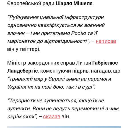
Європейської ради
Шарля Мішеля
.
“Руйнування цивільної інфраструктури
однозначно кваліфікується як воєнний
злочин – і ми притягнемо Росію та її
маріонеток до відповідальності”,
–
написав
він у твіттері.
Міністр закордонних справ Литви
Габріелюс
Ландсбергіс
, коментуючи підрив, нагадав, що
“тривалий мир у Європі вимагає перемоги
України як на полі бою, так і в суді”.
“Терористи не зупиняються, якщо їх не
зупинити. Вони не ведуть перемовин ні з чим,
окрім сили”,
–
сказав
він.