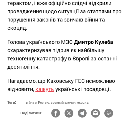
терактом, і вже офіційно слідчі відкрили
провадження щодо ситуації за статтями про
порушення законів та звичаїв війни та
екоцид.
Голова українського МЗС
Дмитро Кулеба
схарактеризував підрив як найбільшу
техногенну катастрофу в Європі за останні
десятиліття.
Нагадаємо, що Каховську ГЕС неможливо
відновити,
кажуть
українські посадовці.
Теги:
війна з Росією,
воєнний злочин,
екоцид
Поділитися: