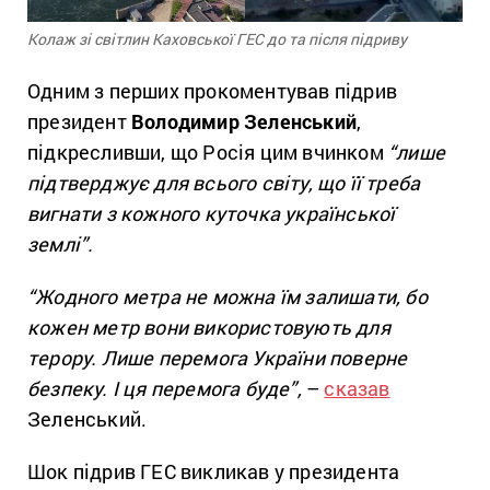
Колаж зі світлин Каховської ГЕС до та після підриву
Одним з перших прокоментував підрив
президент
Володимир Зеленський
,
підкресливши, що Росія цим вчинком
“лише
підтверджує для всього світу, що її треба
вигнати з кожного куточка української
землі”.
“Жодного метра не можна їм залишати, бо
кожен метр вони використовують для
терору. Лише перемога України поверне
безпеку. І ця перемога буде”,
–
сказав
Зеленський.
Шок підрив ГЕС викликав у президента