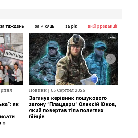
за тиждень
за місяць
за рік
вибір редакції
ерпня
Новини
05 Серпня 2026
Текст
2026
Загинув керівник пошукового
ка”: як
загону “Плацдарм” Олексій Юков,
В сп
який повертав тіла полеглих
кого 
исати
бійців
іноаг
я з
“Кри