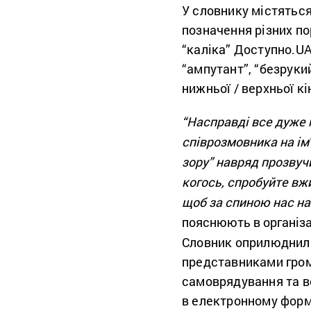
У словнику містятьс
позначення різних по
“каліка” Доступно.UA
“ампутант”, “безруки
нижньої / верхньої кі
“Насправді все дуже 
співрозмовника на ім
зору” навряд прозвуч
когось, спробуйте вжи
щоб за спиною нас на
пояснюють в організа
Словник оприлюднили
представниками грома
самоврядування та в
в електронному форм