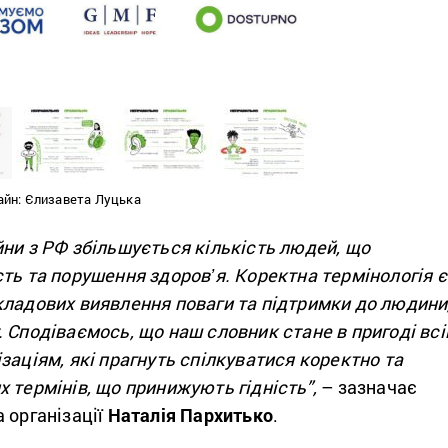
зайн: Єлизавета Луцька
ни з РФ збільшується кількість людей, що
ть та порушення здоровʼя. Коректна термінологія є
кладових виявлення поваги та підтримки до людини
 Сподіваємось, що наш словник стане в пригоді вс
заціям, які прагнуть спілкуватися коректно та
 термінів, що принижують гідність”,
– зазначає
 організації
Наталія Пархитько
.