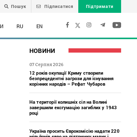
Пошук
Підписатися
Підтримати
ТИ
RU
EN
НОВИНИ
07 Серпня 2026
12 років окупації Криму створили
безпрецедентні загрози для існування
корінних народів – Рефат Чубаров
На території колишніх сіл на Волині
завершили ексгумацію загиблих у 1943
році
Україна просить Єврокомісію надати 220
мільйонів євро на підтримку малих і