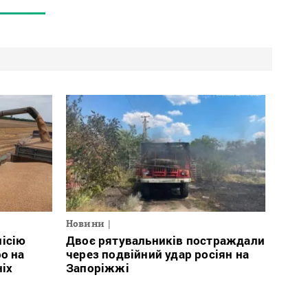
Новини
місію
Двоє рятувальників постраждали
о на
через подвійний удар росіян на
ніх
Запоріжжі