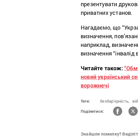
презентувати друкова
приватних установ.
Нагадаємо, що “Укрз
визначення, пов’язані
наприклад, визначенн
визначення “інвалід в
Читайте також:
“Обм
новий український се
ворожнечі
Теги:
безбар'єрність,
ві
Поділитися:
Знайшли помилку? Виділіть