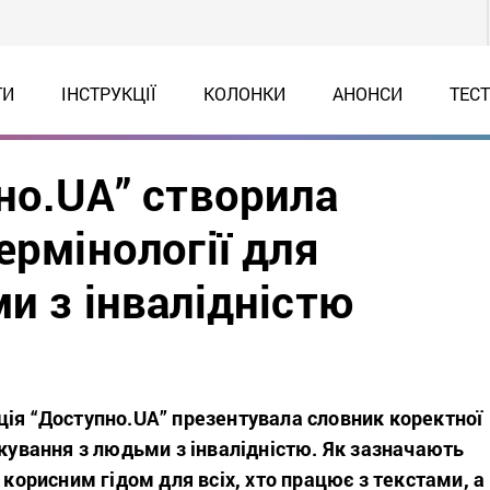
ТИ
ІНСТРУКЦІЇ
КОЛОНКИ
АНОНСИ
ТЕС
но.UA” створила
ермінології для
и з інвалідністю
ція “Доступно.UA” презентувала словник коректної
лкування з людьми з інвалідністю. Як зазначають
є корисним гідом для всіх, хто працює з текстами, а