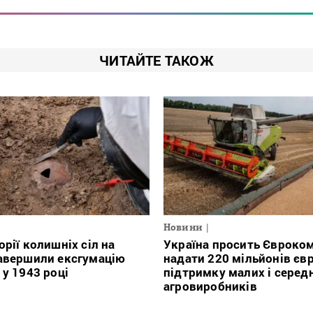
ЧИТАЙТЕ ТАКОЖ
Новини
орії колишніх сіл на
Україна просить Євроко
авершили ексгумацію
надати 220 мільйонів євр
 у 1943 році
підтримку малих і серед
агровиробників