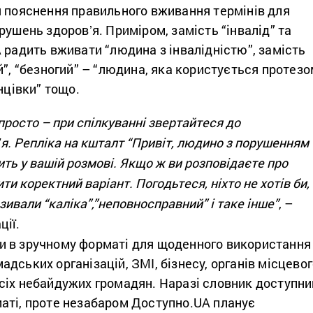
я пояснення правильного вживання термінів для
рушень здоровʼя. Приміром, замість “інвалід” та
 радить вживати “людина з інвалідністю”, замість
й”, “безногий” – “людина, яка користується протез
нцівки” тощо.
просто – при спілкуванні звертайтеся до
ʼя. Репліка на кшталт “Привіт, людино з порушенням
ить у вашій розмові. Якщо ж ви розповідаєте про
ти коректний варіант. Погодьтеся, ніхто не хотів би,
зивали “каліка”,”неповносправний” і таке інше”
, –
ції.
 в зручному форматі для щоденного використання
дських організацій, ЗМІ, бізнесу, органів місцево
сіх небайдужих громадян. Наразі словник доступни
аті, проте незабаром Доступно.UA планує