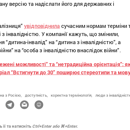
ну версію та надіслати його для державних і
алізниця”
увідповіднила
сучасним нормам терміни 
 з інвалідністю. У компанії кажуть, що змінили,
я “дитина-інвалід” на “дитина з інвалідністю”, а
ійни” на “особа з інвалідністю внаслідок війни”.
ежені можливості” та “нетрадиційна орієнтація”: я
ріал “Встигнути до 30” поширює стереотипи та мов
йна з Росією,
доступність,
коректна термінологія,
люди з інвалідніс
 її та натисніть
Ctrl+Enter або ⌘+Enter.