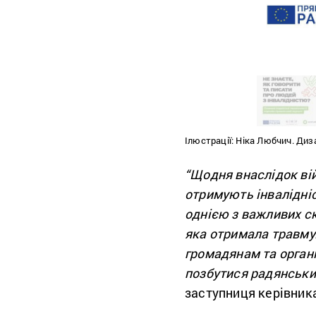
Ілюстрації: Ніка Любчич. Ди
“Щодня внаслідок вій
отримують інвалідніс
однією з важливих с
яка отримала травму.
громадянам та органі
позбутися радянських
заступниця керівника