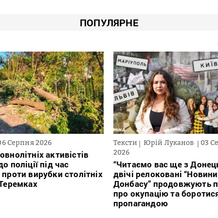
ПОПУЛЯРНЕ
06 Серпня 2026
Тексти
Юрій Луканов
03 С
2026
овнолітніх активістів
о поліції під час
“Читаємо вас ще з Донець
 проти вирубки столітніх
двічі релоковані “Новини
 Теремках
Донбасу” продовжують п
про окупацію та боротис
пропагандою