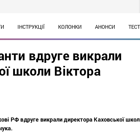
ТИ
ІНСТРУКЦІЇ
КОЛОНКИ
АНОНСИ
ТЕС
анти вдруге викрали
ої школи Віктора
кові РФ вдруге викрали директора Каховської шко
чука.