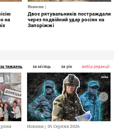
Новини
місію
Двоє рятувальників постраждали
о на
через подвійний удар росіян на
ніх
Запоріжжі
за тиждень
за місяць
за рік
вибір редакції
ерпня
Новини
05 Серпня 2026
Текст