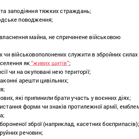
 та заподіяння тяжких страждань;
юдське поводження;
ивласнення майна, не спричинене військовою
х чи військовополонених служити в збройних силах
селення як
“живих щитів”
;
сії чи на окуповані нею території;
законні арешти цивільних;
в;
ових, які припинили брати участь у воєнних діях;
истання форми чи знаків протилежної армії, ембле
а;
бороненої зброї (наприклад, касетних боєприпасів)
руйних речовин;