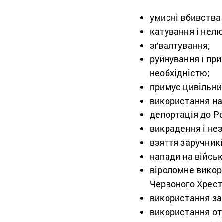
умисні вбивства
катування і нел
зґвалтування;
руйнування і пр
необхідністю;
примус цивільни
використання на
депортація до Ро
викрадення і не
взяття заручникі
напади на військ
віроломне викор
Червоного Хрест
використання за
використання от