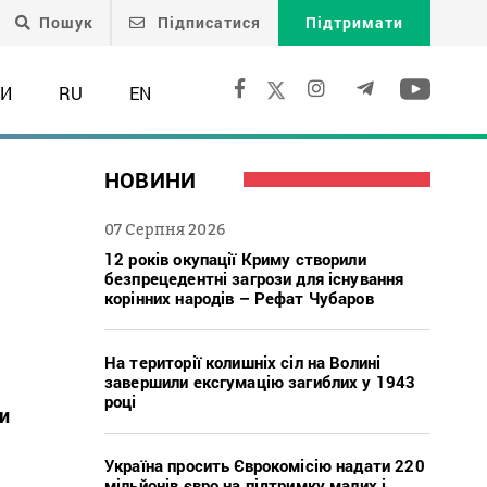
Пошук
Підписатися
Підтримати
ТИ
RU
EN
НОВИНИ
07 Серпня 2026
12 років окупації Криму створили
безпрецедентні загрози для існування
корінних народів – Рефат Чубаров
На території колишніх сіл на Волині
завершили ексгумацію загиблих у 1943
році
ли
Україна просить Єврокомісію надати 220
мільйонів євро на підтримку малих і