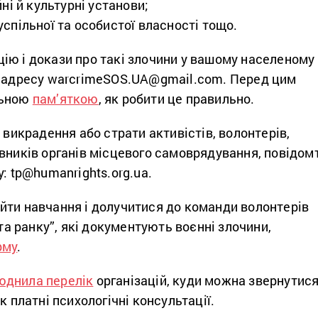
йні й культурні установи;
спільної та особистої власності тощо.
ію і докази про такі злочини у вашому населеному
у адресу warcrimeSOS.UA@gmail.com. Перед цим
льною
пам’яткою
, як робити це правильно.
о викрадення або страти активістів, волонтерів,
вників органів місцевого самоврядування, повідом
у: tp@humanrights.org.ua.
йти навчання і долучитися до команди волонтерів
ята ранку”, які документують воєнні злочини,
рму
.
юднила перелік
організацій, куди можна звернутис
к платні психологічні консультації.