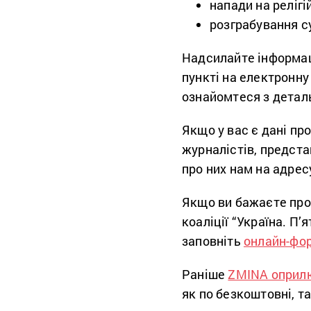
напади на релігі
розграбування су
Надсилайте інформац
пункті на електронн
ознайомтеся з дета
Якщо у вас є дані пр
журналістів, предста
про них нам на адрес
Якщо ви бажаєте про
коаліції “Україна. П’
заповніть
онлайн-фо
Раніше
ZMINA оприл
як по безкоштовні, та