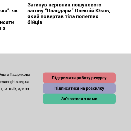
2026
Загинув керівник пошукового
ка”: як
загону “Плацдарм” Олексій Юков,
В сп
який повертав тіла полеглих
кого 
исати
бійців
іноаг
я з
“Кри
льга Падірякова
Підтримати роботу ресурсу
anrights.org.ua
Підписатися на розсилку
, м. Київ, а/с 33
Зв’язатися з нами