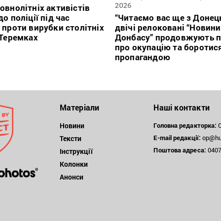
2026
овнолітніх активістів
о поліції під час
“Читаємо вас ще з Донець
 проти вирубки столітніх
двічі релоковані “Новини
 Теремках
Донбасу” продовжують п
про окупацію та боротис
пропагандою
Матеріали
Наші контакти
Новини
Головна редакторка:
О
E-mail редакції:
op@hum
Тексти
Поштова
адреса:
04071
Інструкції
Колонки
Анонси