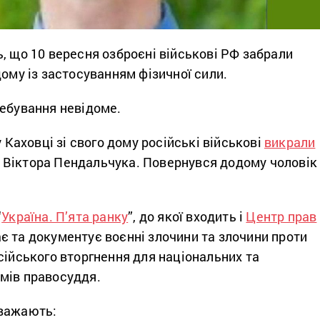
, що 10 вересня озброєні військові РФ забрали
дому із застосуванням фізичної сили.
ребування невідоме.
у Каховці зі свого дому російські військові
викрали
Віктора Пендальчука. Повернувся додому чоловік
“
Україна. П’ята ранку
”, до якої входить і
Центр прав
ає та документує воєнні злочини та злочини проти
сійського вторгнення для національних та
мів правосуддя.
важають: