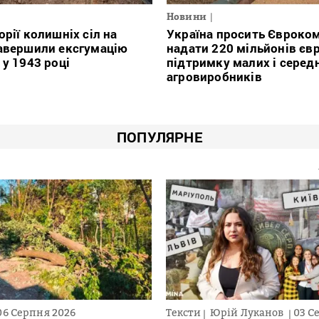
Новини
орії колишніх сіл на
Україна просить Євроко
авершили ексгумацію
надати 220 мільйонів євр
 у 1943 році
підтримку малих і серед
агровиробників
ПОПУЛЯРНЕ
06 Серпня 2026
Тексти
Юрій Луканов
03 С