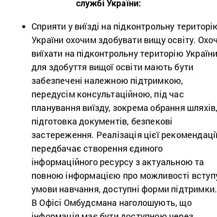
службі України:
Сприяти у виїзді на підконтрольну територі
України охочим здобувати вищу освіту. Охоч
виїхати на підконтрольну територію Україн
для здобуття вищої освіти мають бути
забезпечені належною підтримкою,
передусім консультаційною, під час
планування виїзду, зокрема обрання шляхів
підготовка документів, безпекові
застереження. Реалізація цієї рекомендаці
передбачає створення єдиного
інформаційного ресурсу з актуальною та
повною інформацією про можливості вступу
умови навчання, доступні форми підтримки
В Офісі Омбудсмана наголошують, що
інформація має бути доступною через