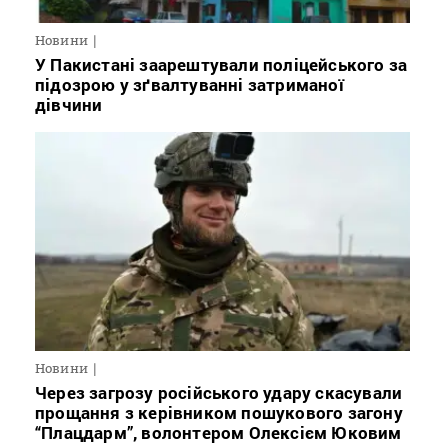
Новини
У Пакистані заарештували поліцейського за
підозрою у зґвалтуванні затриманої
дівчини
Новини
Через загрозу російського удару скасували
прощання з керівником пошукового загону
“Плацдарм”, волонтером Олексієм Юковим