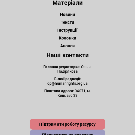
Матеріали
Новини
Тексти
Інструкції
Колонки
Анонси
Наші контакти
Головна редакторка:
Ольга
Падірякова
E-mail редакції:
op@humanrights.org.ua
Поштова
адреса:
04071, м.
Київ, а/с 33
Підтримати роботу ресурсу
Підписатися на розсилку