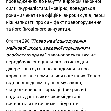
провадженнях до набуття вироком законної
сили. Журналістам, імовірно, доведеться
роками чекати на офіційні вироки судів, перш
ніж написати про сам факт правопорушення
та його ймовірного винуватця.
Стаття 298
“Право на відшкодування
майнової шкоди, завданої порушенням
особистого права”
законопроєкту вже не
передбачає спеціального захисту для
джерел, що сумлінно повідомляли про
корупцію, але помилилися в деталях. Тепер
відповідно до змін у новому законі,
якщо джерело інформації (викривач)
надасть дані, в яких окремі деталі
виявляться неточними, фігуранти
розслідування зможуть вимагати від