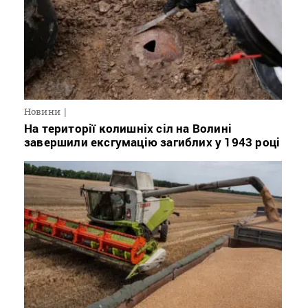
Новини
На території колишніх сіл на Волині
завершили ексгумацію загиблих у 1943 році