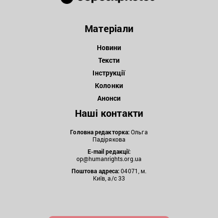
Матеріали
Новини
Тексти
Інструкції
Колонки
Анонси
Наші контакти
Головна редакторка:
Ольга
Падірякова
E-mail редакції:
op@humanrights.org.ua
Поштова
адреса:
04071, м.
Київ, а/с 33