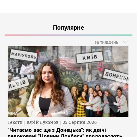
Популярне
за тиждень
Тексти
Юрій Луканов
03 Серпня 2026
“Читаємо вас ще з Донецька”: як двічі
релоковані “Новини Донбасу” продовжують