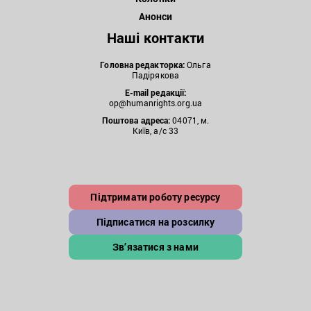
Анонси
Наші контакти
Головна редакторка:
Ольга
Падірякова
E-mail редакції:
op@humanrights.org.ua
Поштова
адреса:
04071, м.
Київ, а/с 33
Підтримати роботу ресурсу
Підписатися на розсилку
Зв’язатися з нами