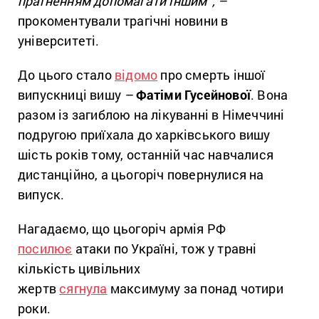
прагненням допомагати іншим”, –
прокоментували трагічні новини в
університеті.
До цього стало
відомо
про смерть іншої
випускниці вишу
–
Фатіми Гусейнової
. Вона
разом із загиблою на лікуванні в Німеччині
подругою приїхала до харківського вишу
шість років тому, останній час навчалися
дистанційно, а цьогоріч повернулися на
випуск.
Нагадаємо, що цьогоріч армія РФ
посилює
атаки по Україні, тож у травні
кількість цивільних
жертв
сягнула
максимуму за понад чотири
роки.