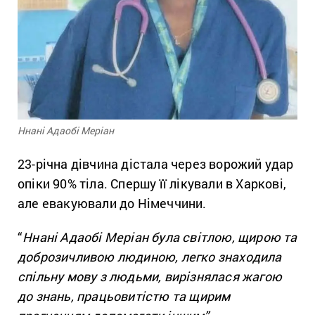
Ннані Адаобі Меріан
23-річна дівчина дістала через ворожий удар
опіки 90% тіла. Спершу її лікували в Харкові,
але евакуювали до Німеччини.
“
Ннані Адаобі Меріан була світлою, щирою та
доброзичливою людиною, легко знаходила
спільну мову з людьми, вирізнялася жагою
до знань, працьовитістю та щирим