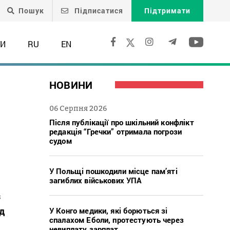
Пошук
Підписатися
Підтримати
ТИ
RU
EN
НОВИНИ
06 Серпня 2026
Після публікації про шкільний конфлікт
редакція “Гречки” отримала погрози
судом
У Польщі пошкодили місце пам’яті
загиблих військових УПА
з
ад
У Конго медики, які борються зі
спалахом Еболи, протестують через
невиплату зарплат