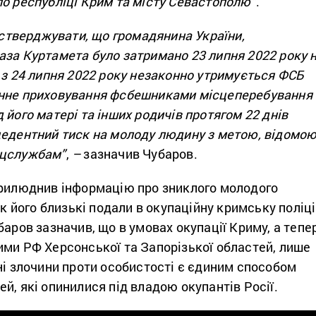
по республіці Крим та місту Севастополю”
.
и стверджувати, що громадянина України,
аза Куртамета було затримано 23 липня 2022 року 
 з 24 липня 2022 року незаконно утримується ФСБ
инне приховування фсбешниками місцеперебування
 його матері та інших родичів протягом 22 днів
цедентний тиск на молоду людину з метою, відомо
ецслужбам”
,
–
зазначив Чубаров.
прилюднив інформацію про зниклого молодого
 як його близькі подали в окупаційну кримську поліц
баров зазначив, що в умовах окупації Криму, а тепер
ими РФ Херсонської та Запорізької областей, лише
ні злочини проти особистості є єдиним способом
й, які опинилися під владою окупантів Росії.