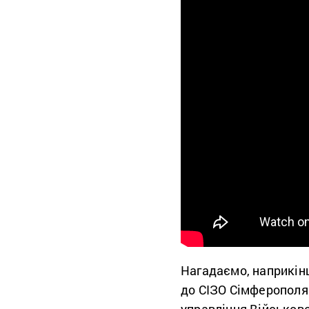
Нагадаємо, наприкін
до СІЗО Сімферополя
управління Військов