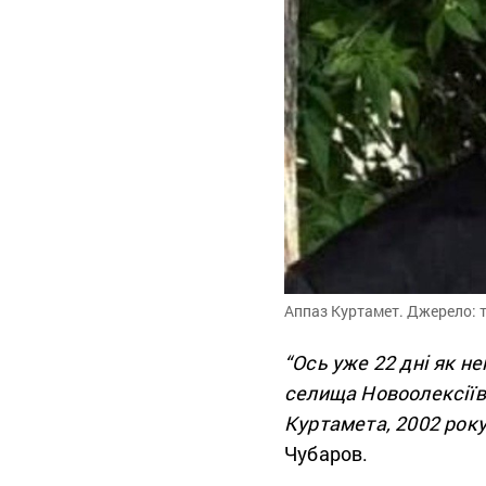
Аппаз Куртамет. Джерело: 
“Ось уже 22 дні як н
селища Новоолексіїв
Куртамета, 2002 рок
Чубаров.