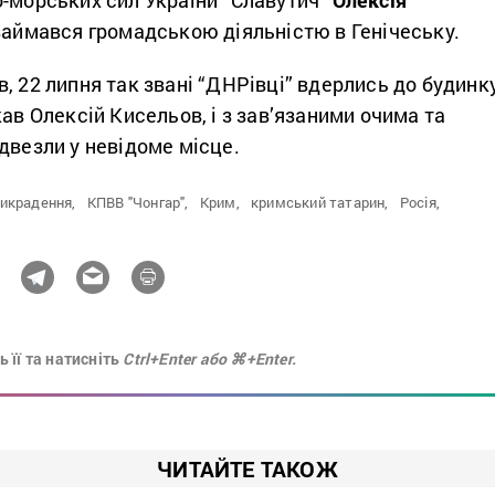
 займався громадською діяльністю в Генічеську.
, 22 липня так звані “ДНРівці” вдерлись до будинк
кав Олексій Кисельов, і з зав’язаними очима та
двезли у невідоме місце.
икрадення,
КПВВ "Чонгар",
Крим,
кримський татарин,
Росія,
 її та натисніть
Ctrl+Enter або ⌘+Enter.
ЧИТАЙТЕ ТАКОЖ