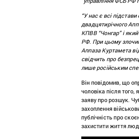
“управління ФСБ РФ 
“У нас є всі підстав
двадцятирічного Апп
КПВВ “Чонгар” і який
РФ. При цьому злоч
Аппаза Куртамета від
свідчить про безпре
лише російським сп
Він повідомив, що о
чоловіка після того,
заяву про розшук. Чу
захоплення військов
публічність про скоє
захистити життя люде