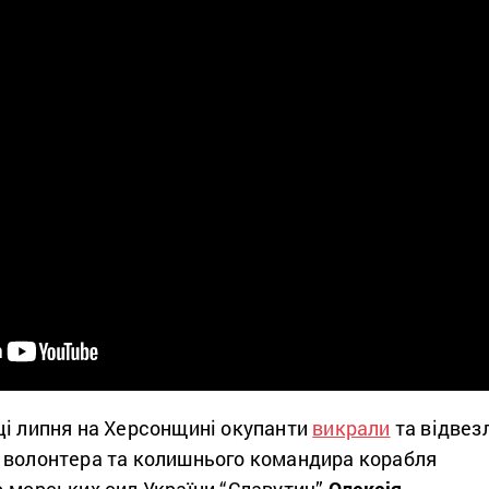
ці липня на Херсонщині окупанти
викрали
та відвез
 волонтера та колишнього командира корабля
о-морських сил України “Славутич”
Олексія