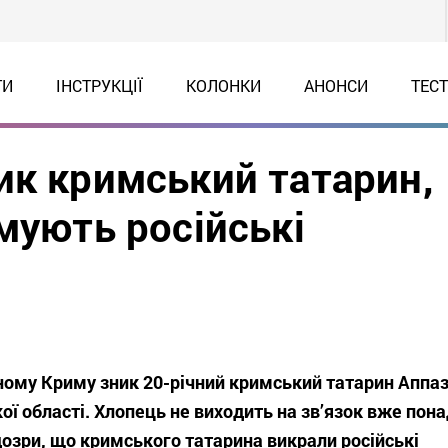
ТИ
ІНСТРУКЦІЇ
КОЛОНКИ
АНОНСИ
ТЕС
ик кримський татарин,
мують російські
ному Криму зник 20-річний кримський татарин Аппа
ої області. Хлопець не виходить на зв’язок вже пон
ідозри, що кримського татарина викрали російські