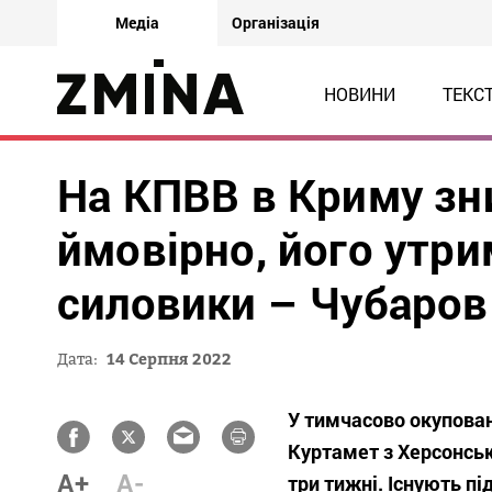
Медіа
Організація
НОВИНИ
ТЕКС
На КПВВ в Криму зн
ймовірно, його утри
силовики – Чубаров
Дата:
14 Серпня 2022
У тимчасово окупова
Куртамет з Херсонськ
A+
A-
три тижні. Існують п