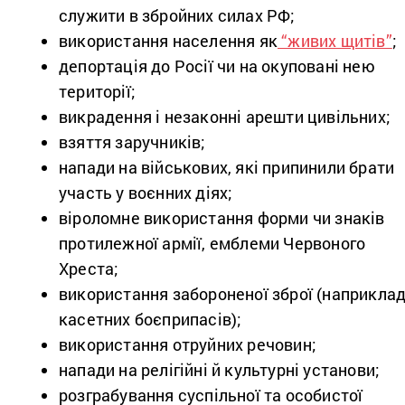
служити в збройних силах РФ;
використання населення як
“живих щитів”
;
депортація до Росії чи на окуповані нею
території;
викрадення і незаконні арешти цивільних;
взяття заручників;
напади на військових, які припинили брати
участь у воєнних діях;
віроломне використання форми чи знаків
протилежної армії, емблеми Червоного
Хреста;
використання забороненої зброї (наприклад
касетних боєприпасів);
використання отруйних речовин;
напади на релігійні й культурні установи;
розграбування суспільної та особистої