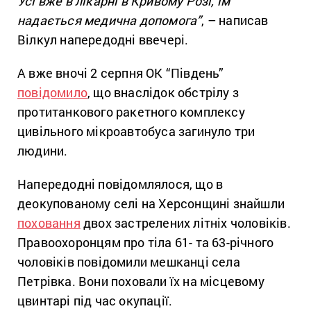
Усі вже в лікарні в Кривому Розі, їм
надається медична допомога”
, – написав
Вілкул напередодні ввечері.
А вже вночі 2 серпня ОК “Південь”
повідомило
, що внаслідок обстрілу з
протитанкового ракетного комплексу
цивільного мікроавтобуса загинуло три
людини.
Напередодні повідомлялося, що в
деокупованому селі на Херсонщині знайшли
поховання
двох застрелених літніх чоловіків.
Правоохоронцям про тіла 61- та 63-річного
чоловіків повідомили мешканці села
Петрівка. Вони поховали їх на місцевому
цвинтарі під час окупації.