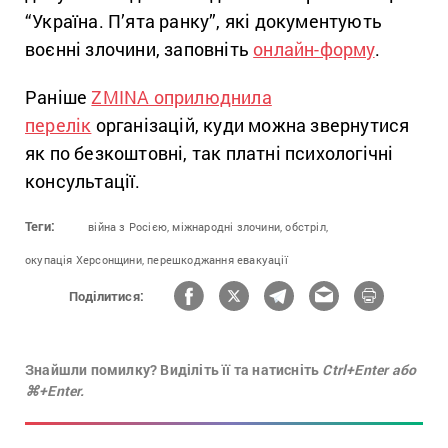
“Україна. П’ята ранку”, які документують
воєнні злочини, заповніть
онлайн-форму
.
Раніше
ZMINA оприлюднила
перелік
організацій, куди можна звернутися
як по безкоштовні, так платні психологічні
консультації.
Теги:
війна з Росією,
міжнародні злочини,
обстріл,
окупація Херсонщини,
перешкоджання евакуації
Поділитися:
Знайшли помилку? Виділіть її та натисніть
Ctrl+Enter або
⌘+Enter.