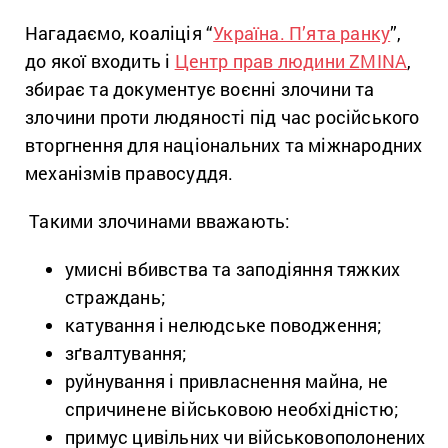
Нагадаємо, коаліція “
Україна. П’ята ранку
”,
до якої входить і
Центр прав людини ZMINA
,
збирає та документує воєнні злочини та
злочини проти людяності під час російського
вторгнення для національних та міжнародних
механізмів правосуддя.
Такими злочинами вважають:
умисні вбивства та заподіяння тяжких
страждань;
катування і нелюдське поводження;
зґвалтування;
руйнування і привласнення майна, не
спричинене військовою необхідністю;
примус цивільних чи військовополонених