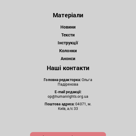
Матеріали
Новини
Тексти
Інструкції
Колонки
Анонси
Наші контакти
Головна редакторка:
Ольга
Падірякова
E-mail редакції:
op@humanrights.org.ua
Поштова
адреса:
04071, м.
Київ, а/с 33