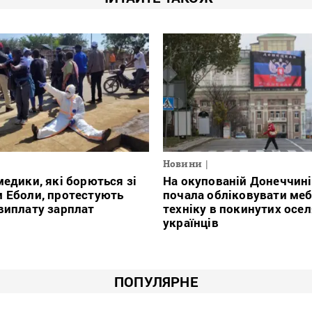
Новини
медики, які борються зі
На окупованій Донеччин
 Еболи, протестують
почала обліковувати меб
виплату зарплат
техніку в покинутих осе
українців
ПОПУЛЯРНЕ