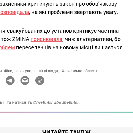
захисники критикують закон про обов’язкову
розповідала
, на які проблеми звертають увагу.
ння евакуйованих до установ критикує частина
, тож ZMINA
пояснювала
, чи є альтернативи, бо
облем
переселенців на новому місці лишається
и війни,
евакуація,
літні люди,
Харківська область
 її та натисніть
Ctrl+Enter або ⌘+Enter.
ЧИТАЙТЕ ТАКОЖ