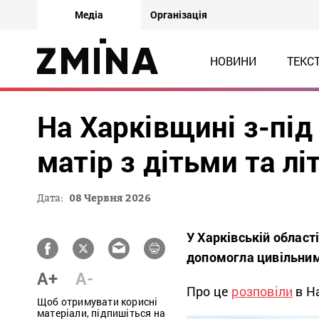
Медіа
Організація
НОВИНИ
ТЕКС
На Харківщині з-під
матір з дітьми та лі
Дата:
08 Червня 2026
У Харківській област
допомогла цивільним 
A+
A-
Про це
розповіли
в Н
Щоб отримувати корисні
матеріали, підпишіться на