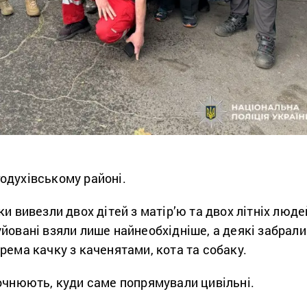
одухівському районі.
ки вивезли двох дітей з матір’ю та двох літніх люде
йовані взяли лише найнеобхідніше, а деякі забрали
рема качку з каченятами, кота та собаку.
точнюють, куди саме попрямували цивільні.