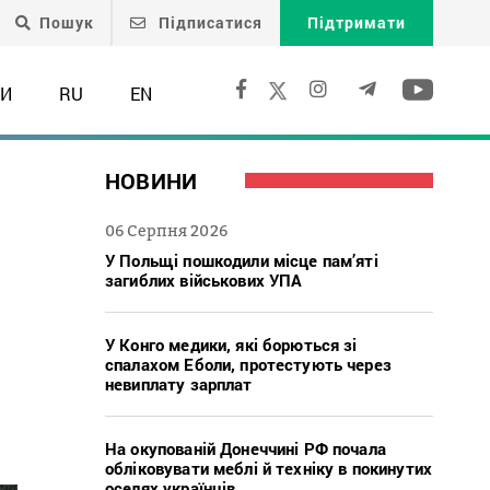
Пошук
Підписатися
Підтримати
ТИ
RU
EN
НОВИНИ
06 Серпня 2026
У Польщі пошкодили місце пам’яті
загиблих військових УПА
У Конго медики, які борються зі
спалахом Еболи, протестують через
невиплату зарплат
На окупованій Донеччині РФ почала
обліковувати меблі й техніку в покинутих
оселях українців