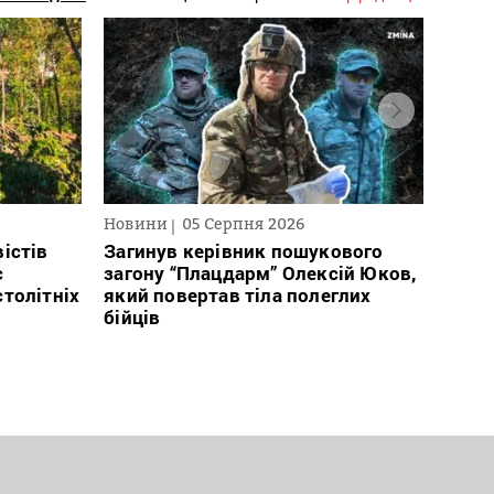
Новини
05 Серпня 2026
Нови
істів
Загинув керівник пошукового
Полі
с
загону “Плацдарм” Олексій Юков,
Вигів
столітніх
який повертав тіла полеглих
дван
бійців
росій