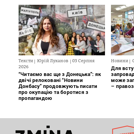
Тексти
Юрій Луканов
03 Серпня
Новини
2026
Для всту
“Читаємо вас ще з Донецька”: як
запровад
двічі релоковані “Новини
може заг
Донбасу” продовжують писати
– право
про окупацію та боротися з
пропагандою