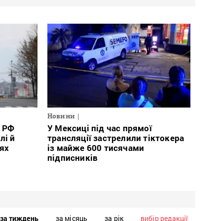
Новини
і РФ
У Мексиці під час прямої
лі й
трансляції застрелили тіктокера
лях
із майже 600 тисячами
підписників
за тиждень
за місяць
за рік
вибір редакції