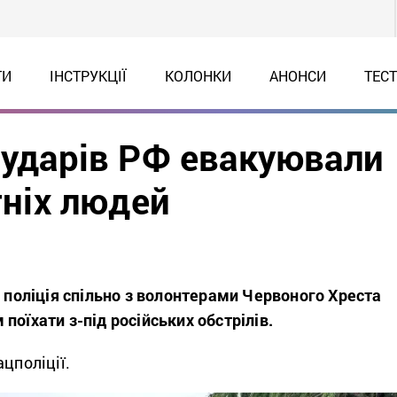
ТИ
ІНСТРУКЦІЇ
КОЛОНКИ
АНОНСИ
ТЕС
 ударів РФ евакуювали
тніх людей
і поліція спільно з волонтерами Червоного Хреста
поїхати з-під російських обстрілів.
ацполіції.