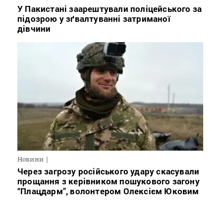
У Пакистані заарештували поліцейського за
підозрою у зґвалтуванні затриманої
дівчини
Новини
Через загрозу російського удару скасували
прощання з керівником пошукового загону
“Плацдарм”, волонтером Олексієм Юковим