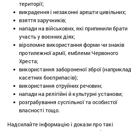
території;
викрадення і незаконні арешти цивільних;
взяття заручників;
напади на військових, які припинили брати
участь у воєнних діях;
віроломне використання форми чи знаків
протилежної армії, емблеми Червоного
Хреста;
використання забороненої зброї (наприклад
касетних боєприпасів);
використання отруйних речовин;
напади на релігійні й культурні установи;
розграбування суспільної та особистої
власності тощо.
Надсилайте інформацію і докази про такі