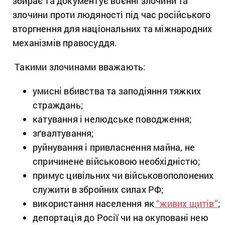
збирає та документує воєнні злочини та
злочини проти людяності під час російського
вторгнення для національних та міжнародних
механізмів правосуддя.
Такими злочинами вважають:
умисні вбивства та заподіяння тяжких
страждань;
катування і нелюдське поводження;
зґвалтування;
руйнування і привласнення майна, не
спричинене військовою необхідністю;
примус цивільних чи військовополонених
служити в збройних силах РФ;
використання населення як
“живих щитів”
;
депортація до Росії чи на окуповані нею