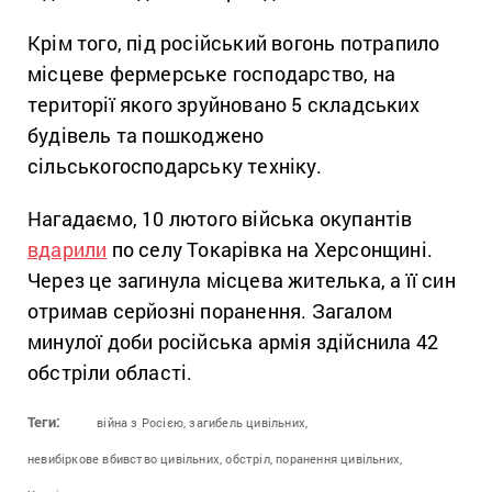
Крім того, під російський вогонь потрапило
місцеве фермерське господарство, на
території якого зруйновано 5 складських
будівель та пошкоджено
сільськогосподарську техніку.
Нагадаємо, 10 лютого війська окупантів
вдарили
по селу Токарівка на Херсонщині.
Через це загинула місцева жителька, а її син
отримав серйозні поранення. Загалом
минулої доби російська армія здійснила 42
обстріли області.
Теги:
війна з Росією,
загибель цивільних,
невибіркове вбивство цивільних,
обстріл,
поранення цивільних,