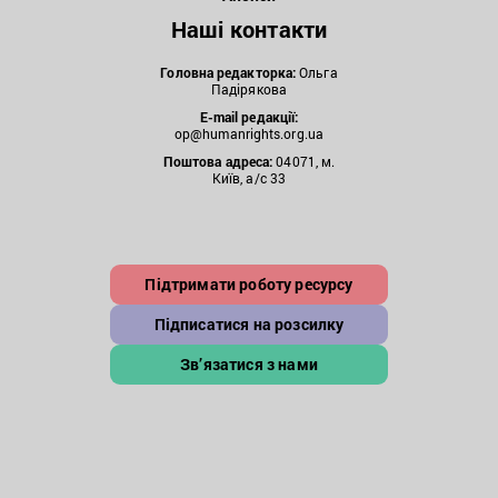
Наші контакти
Головна редакторка:
Ольга
Падірякова
E-mail редакції:
op@humanrights.org.ua
Поштова
адреса:
04071, м.
Київ, а/с 33
Підтримати роботу ресурсу
Підписатися на розсилку
Зв’язатися з нами