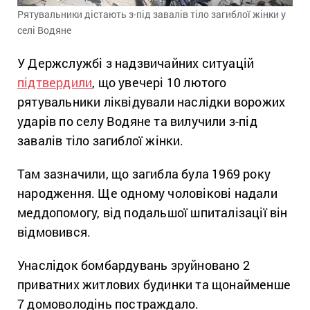
Рятувальники дістають з-під завалів тіло загиблої жінки у
селі Водяне
У Держслужбі з надзвичайних ситуацій
підтвердили
, що увечері 10 лютого
рятувальники ліквідували наслідки ворожих
ударів по селу Водяне та вилучили з-під
завалів тіло загиблої жінки.
Там зазначили, що загибла була 1969 року
народження. Ще одному чоловікові надали
меддопомогу, від подальшої шпиталізації він
відмовився.
Унаслідок бомбардувань зруйновано 2
приватних житлових будинки та щонайменше
7 домоволодінь постраждало.