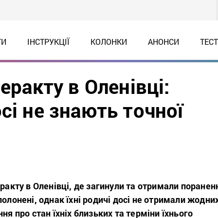
ТИ
ІНСТРУКЦІЇ
КОЛОНКИ
АНОНСИ
ТЕС
еракту в Оленівці:
сі не знають точної
еракту в Оленівці, де загинули та отримали поранен
полонені, однак їхні родичі досі не отримали жодни
ня про стан їхніх близьких та терміни їхнього