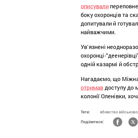
описували
переповнен
боку охоронців та ска
допитували й готувал
найважчими.
Увʼязнені неодноразов
охоронці-“деенерівці”
одній казармі й обстр
Нагадаємо, що Міжна
отримав
доступу до м
колонії Оленівки, хо
Теги:
вбивство військово
Поділитися: