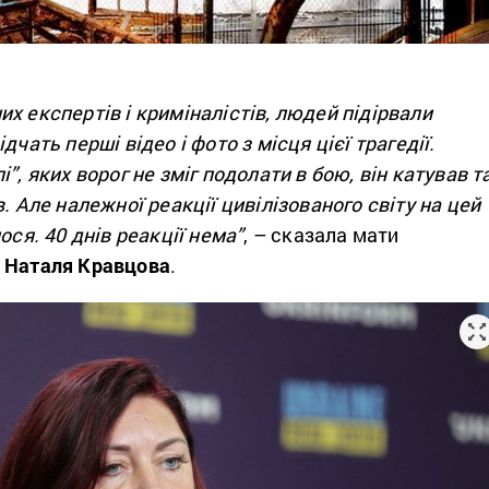
х експертів і криміналістів, людей підірвали
дчать перші відео і фото з місця цієї трагедії.
”, яких ворог не зміг подолати в бою, він катував т
. Але належної реакції цивілізованого світу на цей
ося. 40 днів реакції нема”
, – сказала мати
о
Наталя Кравцова
.