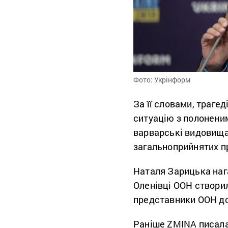
Фото: Укрінформ
За її словами, трагед
ситуацію з полонени
варварські видовища
загальноприйнятих пр
Наталя Зарицька нага
Оленівці ООН створил
представники ООН дос
Раніше ZMINA писала,