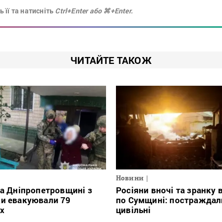
 її та натисніть
Ctrl+Enter або ⌘+Enter.
ЧИТАЙТЕ ТАКОЖ
Новини
на Дніпропетровщині з
Росіяни вночі та зранку
ки евакуювали 79
по Сумщині: постраждал
х
цивільні