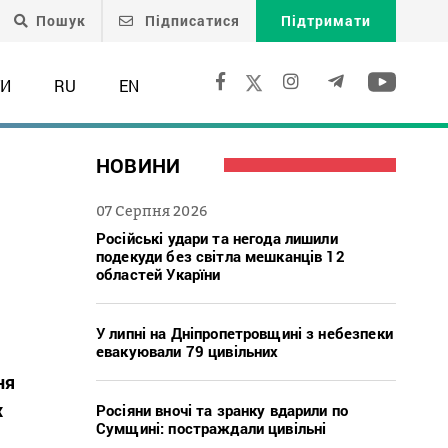
Пошук
Підписатися
Підтримати
ТИ
RU
EN
НОВИНИ
07 Серпня 2026
Російські удари та негода лишили
подекуди без світла мешканців 12
областей Укарїни
У липні на Дніпропетровщині з небезпеки
евакуювали 79 цивільних
ня
х
Росіяни вночі та зранку вдарили по
Сумщині: постраждали цивільні