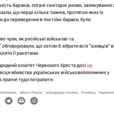
ість бараків, погані санітарні умови, залякування 
зали, що перші кілька тижнів, протягом яких їх
и до переведення в постійні бараки, були
о чули, як російські військові та
 обговорювали, що хотіли б зібрати всіх “азовців” в
іляти її ракетами.
родний комітет Червоного Хреста досі
не
ісця вбивства українських військовополонених у
ча прагне туди потрапити.
полонених,
війна з Росією,
міжнародні злочини,
Оленівка,
Червоний