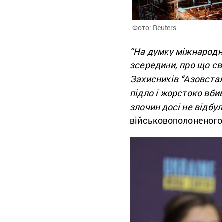
Фото: Reuters
“На думку міжнародни
зсередини, про що сві
Захисників “Азовсталі
підло і жорстоко вбив
злочин досі не відбул
військовополоненог