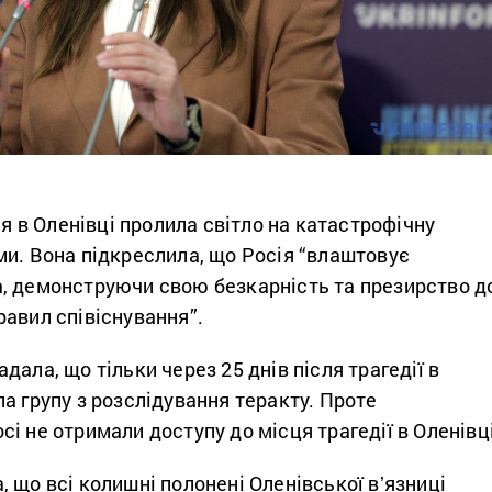
ія в Оленівці пролила світло на катастрофічну
ми. Вона підкреслила, що Росія “влаштовує
, демонструючи свою безкарність та презирство д
авил співіснування”.
дала, що тільки через 25 днів після трагедії в
а групу з розслідування теракту. Проте
і не отримали доступу до місця трагедії в Оленівці
 що всі колишні полонені Оленівської вʼязниці