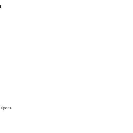
з
 Хрест