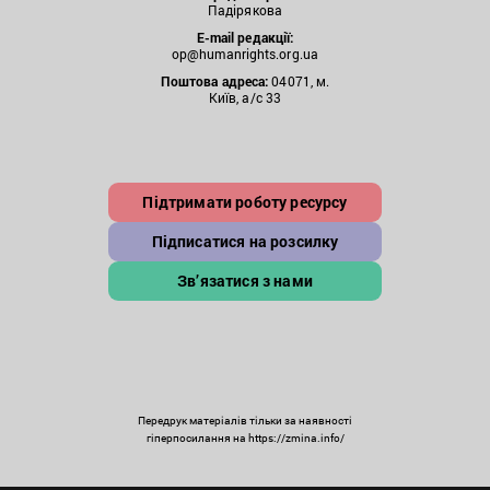
Падірякова
E-mail редакції:
op@humanrights.org.ua
Поштова
адреса:
04071, м.
Київ, а/с 33
Підтримати роботу ресурсу
Підписатися на розсилку
Зв’язатися з нами
Передрук матеріалів тільки за наявності
гіперпосилання на https://zmina.info/