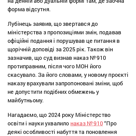
на денній або дуальній формі там, де заочна
форма відсутня.
Лубінець заявив, що звертався до
міністерства з пропозиціями змін, подавав
офіційні подання і порушував це питання в
щорічній доповіді за 2025 рік. Також він
зазначив, що суд визнав наказ №
910
протиправним, після чого МОН його
скасувало. За його словами, у новому проєкті
наказу врахували запропоновані зміни, щоб
не допустити подібних обмежень у
майбутньому.
Нагадаємо, що 2024 року Міністерство
освіти і науки ухвалило
наказ №
910
“Про
деякі особливості набуття та поновлення