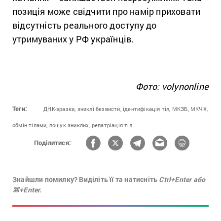
позиція може свідчити про намір приховати
відсутність реального доступу до
утримуваних у РФ українців.
Фото: volynonline
Теги:
ДНК-зразки,
зниклі безвисти,
ідентифікація тіл,
МКЗБ,
МКЧХ,
обмін тілами,
пошук зниклих,
репатріація тіл
Поділитися:
Знайшли помилку? Виділіть її та натисніть
Ctrl+Enter або
⌘+Enter.