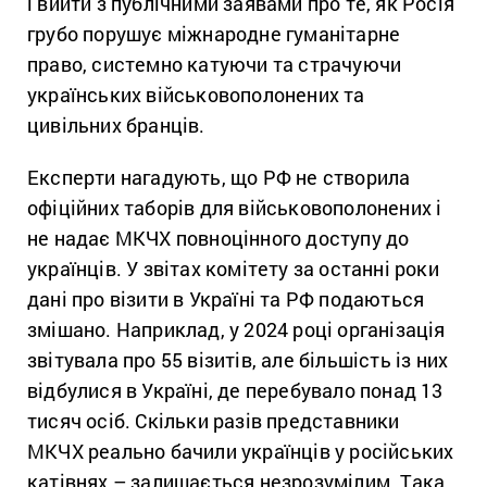
і вийти з публічними заявами про те, як Росія
грубо порушує міжнародне гуманітарне
право, системно катуючи та страчуючи
українських військовополонених та
цивільних бранців.
Експерти нагадують, що РФ не створила
офіційних таборів для військовополонених і
не надає МКЧХ повноцінного доступу до
українців. У звітах комітету за останні роки
дані про візити в Україні та РФ подаються
змішано. Наприклад, у 2024 році організація
звітувала про 55 візитів, але більшість із них
відбулися в Україні, де перебувало понад 13
тисяч осіб. Скільки разів представники
МКЧХ реально бачили українців у російських
катівнях – залишається незрозумілим. Така