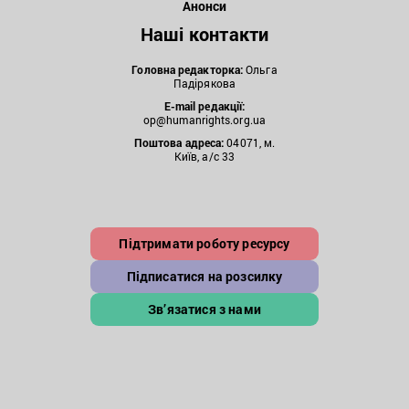
Анонси
Наші контакти
Головна редакторка:
Ольга
Падірякова
E-mail редакції:
op@humanrights.org.ua
Поштова
адреса:
04071, м.
Київ, а/с 33
Підтримати роботу ресурсу
Підписатися на розсилку
Зв’язатися з нами