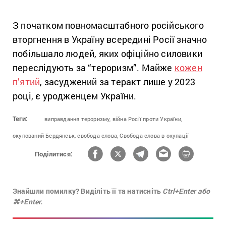
З початком повномасштабного російського
вторгнення в Україну всередині Росії значно
побільшало людей, яких офіційно силовики
переслідують за “тероризм”. Майже
кожен
п’ятий
, засуджений за теракт лише у 2023
році, є уродженцем України.
Теги:
виправдання тероризму,
війна Росії проти України,
окупований Бердянськ,
свобода слова,
Свобода слова в окупації
Поділитися:
Знайшли помилку? Виділіть її та натисніть
Ctrl+Enter або
⌘+Enter.