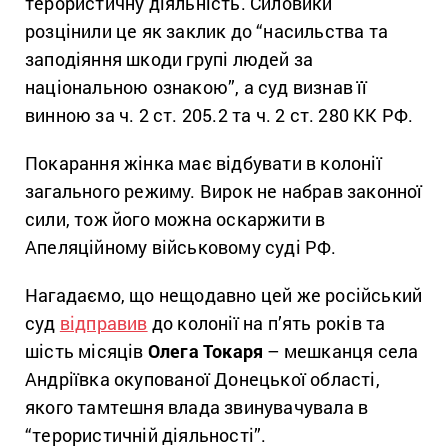
терористичну діяльність. Силовики
розцінили це як заклик до “насильства та
заподіяння шкоди групі людей за
національною ознакою”, а суд визнав її
винною за ч. 2 ст. 205.2 та ч. 2 ст. 280 КК РФ.
Покарання жінка має відбувати в колонії
загального режиму. Вирок не набрав законної
сили, тож його можна оскаржити в
Апеляційному військовому суді РФ.
Нагадаємо, що нещодавно цей же російський
суд
відправив
до колонії на п’ять років та
шість місяців
Олега Токаря
– мешканця села
Андріївка окупованої Донецької області,
якого тамтешня влада звинувачувала в
“терористичній діяльності”.