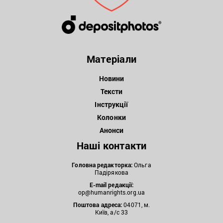
Матеріали
Новини
Тексти
Інструкції
Колонки
Анонси
Наші контакти
Головна редакторка:
Ольга
Падірякова
E-mail редакції:
op@humanrights.org.ua
Поштова
адреса:
04071, м.
Київ, а/с 33