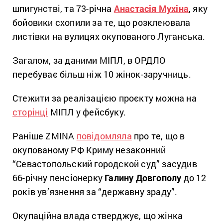
шпигунстві, та 73-річна
Анастасія Мухіна
, яку
бойовики схопили за те, що розклеювала
листівки на вулицях окупованого Луганська.
Загалом, за даними МІПЛ, в ОРДЛО
перебуває більш ніж 10 жінок-заручниць.
Стежити за реалізацією проєкту можна на
сторінці
МІПЛ у фейсбуку.
Раніше ZMINA
повідомляла
про те, що в
окупованому РФ Криму незаконний
“Севастопольский городской суд” засудив
66-річну пенсіонерку
Галину Довгополу
до 12
років ув’язнення за “державну зраду”.
Окупаційна влада стверджує, що жінка