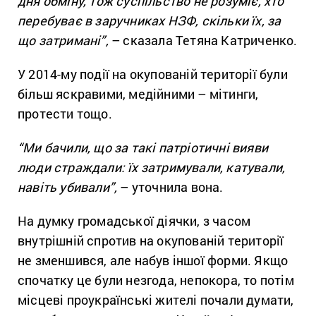
дня обміну, тож суспільство не розуміє, хто
перебуває в заручниках НЗФ, скільки їх, за
що затримані”,
– сказала Тетяна Катриченко.
У 2014-му події на окупованій території були
більш яскравими, медійними – мітинги,
протести тощо.
“Ми бачили, що за такі патріотичні вияви
люди страждали: їх затримували, катували,
навіть убивали”,
– уточнила вона.
На думку громадської діячки, з часом
внутрішній спротив на окупованій території
не зменшився, але набув іншої форми. Якщо
спочатку це були незгода, непокора, то потім
місцеві проукраїнські жителі почали думати,