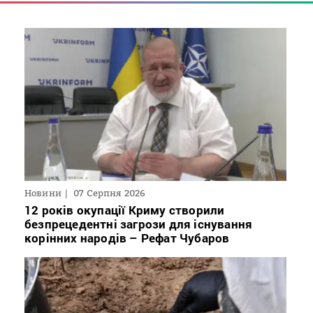
Новини
07 Серпня 2026
12 років окупації Криму створили
безпрецедентні загрози для існування
корінних народів – Рефат Чубаров