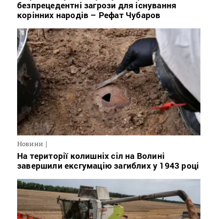
безпрецедентні загрози для існування
корінних народів – Рефат Чубаров
Новини
На території колишніх сіл на Волині
завершили ексгумацію загиблих у 1943 році