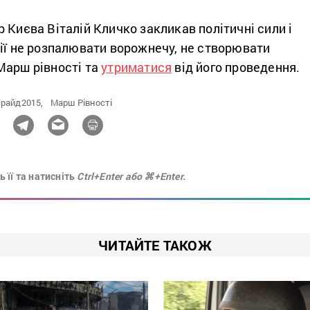
 Києва Віталій Кличко закликав політичні сили і
ії не розпалювати ворожнечу, не створювати
Марш рівності та
утриматися
від його проведення.
Прайд2015,
Марш Рівності
 її та натисніть
Ctrl+Enter або ⌘+Enter.
ЧИТАЙТЕ ТАКОЖ