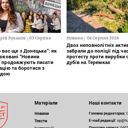
рій Луканов
03 Серпня
Новини
06 Серпня 2026
Двох неповнолітніх актив
 вас ще з Донецька”: як
забрали до поліції під ча
локовані “Новини
протесту проти вирубки 
” продовжують писати
дубів на Теремках
ацію та боротися з
ндою
Матеріали
Наші контакти
Новини
Головна редакторка:
О
E-mail редакції:
op@hum
Тексти
Поштова
адреса:
04071