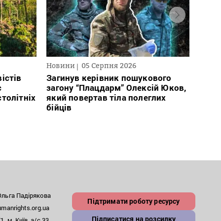
Новини
05 Серпня 2026
Нови
істів
Загинув керівник пошукового
Полі
с
загону “Плацдарм” Олексій Юков,
Вигів
столітніх
який повертав тіла полеглих
дван
бійців
росій
льга Падірякова
Підтримати роботу ресурсу
anrights.org.ua
Підписатися на розсилку
, м. Київ, а/с 33