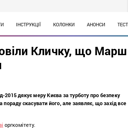
ТИ
ІНСТРУКЦІЇ
КОЛОНКИ
АНОНСИ
ТЕС
повіли Кличку, що Марш
я
д-2015 дякує меру Києва за турботу про безпеку
а пораду скасувати його, але заявляє, що захід все
ві
оргкомітету.