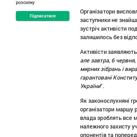
розсилку
Організатори висловл
Підписатися
заступники не знайшл
зустріч активісти по
залишилось без відпо
Активісти заявляють,
але завтра, 6 червня
мирних зібрань і вир
гарантовані Констит
України
“.
Як законослухняні гр
організатори маршу 
влада зроблять все м
належного захисту у
опонентів та поперед