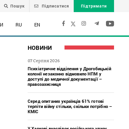
Пошук
Підписатися
Підтримати
ТИ
RU
EN
НОВИНИ
07 Серпня 2026
Психіатричне відділення у Дрогобицькій
колонії незаконно відмовило НПМ у
доступі до медичної документації –
правозахисниця
Серед опитаних українців 61% готові
терпіти війну стільки, скільки потрібно –
КМІС
У Харкові внаслідок російського удару