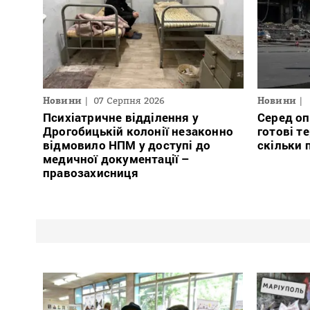
Новини
07 Серпня 2026
Новини
Психіатричне відділення у
Серед оп
Дрогобицькій колонії незаконно
готові те
відмовило НПМ у доступі до
скільки 
медичної документації –
правозахисниця