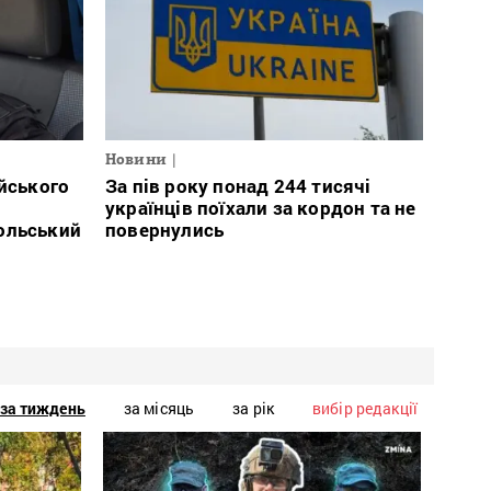
Новини
ійського
За пів року понад 244 тисячі
українців поїхали за кордон та не
ольський
повернулись
за тиждень
за місяць
за рік
вибір редакції