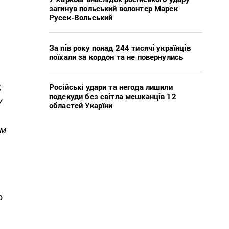
загинув польський волонтер Марек
Русек-Вольський
За пів року понад 244 тисячі українців
поїхали за кордон та не повернулись
,
Російські удари та негода лишили
подекуди без світла мешканців 12
у
областей Укарїни
ям
о