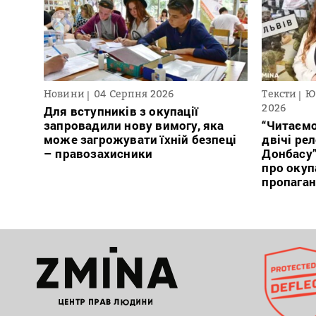
Новини
04 Серпня 2026
Тексти
Ю
2026
Для вступників з окупації
запровадили нову вимогу, яка
“Читаємо
може загрожувати їхній безпеці
двічі ре
– правозахисники
Донбасу
про окуп
пропага