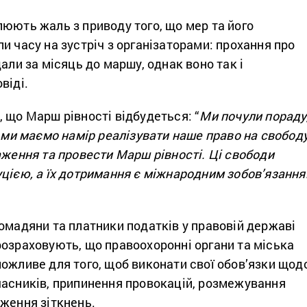
юють жаль з приводу того, що мер та його
и часу на зустріч з організаторами: прохання про
дали за місяць до маршу, однак воно так і
віді.
 що Марш рівності відбудеться: “
Ми почули пораду
, ми маємо намір реалізувати наше право на свобод
аження та провести Марш рівності. Ці свободи
уцією, а їх дотримання є міжнародним зобов’язанн
омадяни та платники податків у правовій державі
розраховують, що правоохоронні органи та міська
ожливе для того, щоб виконати свої обов’язки щод
часників, припинення провокацій, розмежування
ження зіткнень.