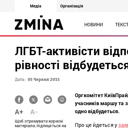
Медіа
Організація
НОВИНИ
ТЕКС
ЛГБТ-активісти від
рівності відбудетьс
Дата:
05 Червня 2015
Оргкомітет КиївПрай
учасників маршу та з
A+
A-
одно відбудеться.
Щоб отримувати корисні
Про це йдеться у
зая
матеріали, підпишіться на