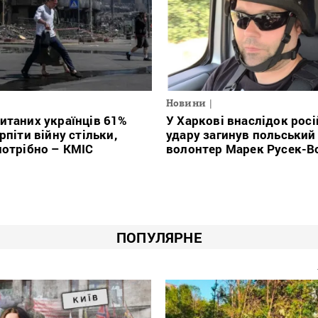
Новини
итаних українців 61%
У Харкові внаслідок рос
рпіти війну стільки,
удару загинув польський
потрібно – КМІС
волонтер Марек Русек-В
ПОПУЛЯРНЕ