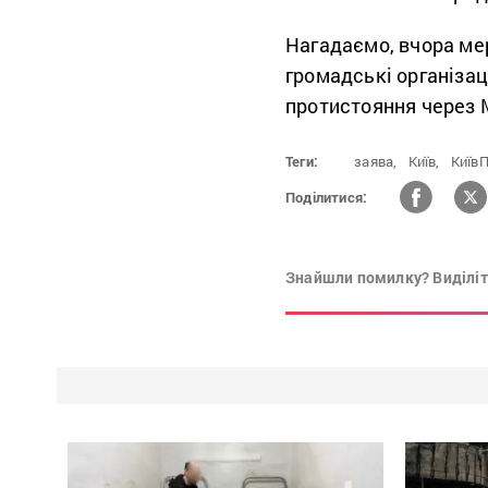
Нагадаємо, вчора мер
громадські організац
протистояння через 
Теги:
заява,
Київ,
Київ
Поділитися:
Знайшли помилку? Виділіть